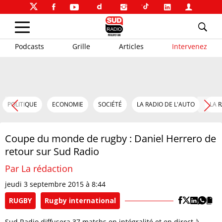
Podcasts
Grille
Articles
Intervenez
POLITIQUE
ECONOMIE
SOCIÉTÉ
LA RADIO DE L'AUTO
LA 
Coupe du monde de rugby : Daniel Herrero de
retour sur Sud Radio
Par La rédaction
jeudi 3 septembre 2015 à 8:44
RUGBY
Rugby international
Sud Radio diffusera 37 matchs en intégralité et en direct à