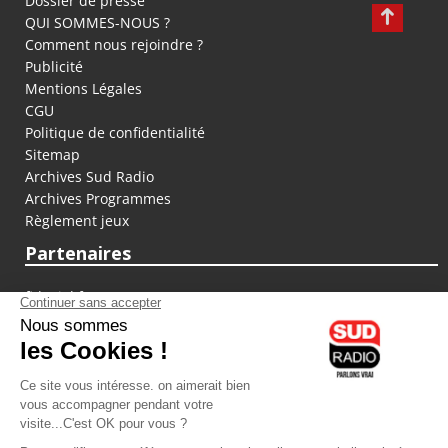
Dossier de presse
QUI SOMMES-NOUS ?
Comment nous rejoindre ?
Publicité
Mentions Légales
CGU
Politique de confidentialité
Sitemap
Archives Sud Radio
Archives Programmes
Règlement jeux
Partenaires
fiducial.fr
lyoncapitale.fr
olympique-et-lyonnais.com
L'application Iphone / Android
Téléchargez l'application