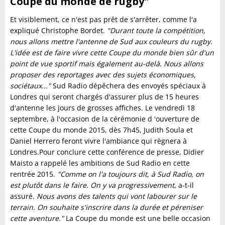
Coupe du monde de rugby"
Et visiblement, ce n'est pas prêt de s'arrêter, comme l'a
expliqué Christophe Bordet.
"Durant toute la compétition,
nous allons mettre l'antenne de Sud aux couleurs du rugby.
L'idée est de faire vivre cette Coupe du monde bien sûr d'un
point de vue sportif mais également au-delà. Nous allons
proposer des reportages avec des sujets économiques,
sociétaux..."
Sud Radio dépêchera des envoyés spéciaux à
Londres qui seront chargés d'assurer plus de 15 heures
d'antenne les jours de grosses affiches. Le vendredi 18
septembre, à l'occasion de la cérémonie d 'ouverture de
cette Coupe du monde 2015, dès 7h45, Judith Soula et
Daniel Herrero feront vivre l'ambiance qui règnera à
Londres.Pour conclure cette conférence de presse, Didier
Maisto a rappelé les ambitions de Sud Radio en cette
rentrée 2015.
"Comme on l'a toujours dit, à Sud Radio, on
est plutôt dans le faire. On y va progressivement
, a-t-il
assuré.
Nous avons des talents qui vont labourer sur le
terrain. On souhaite s'inscrire dans la durée et péreniser
cette aventure."
La Coupe du monde est une belle occasion