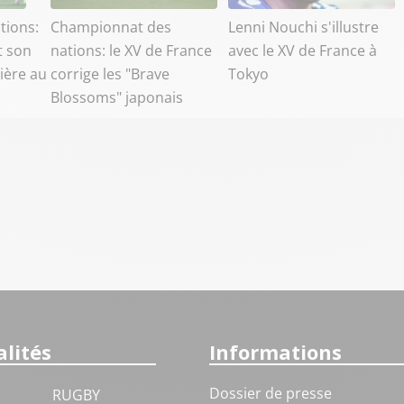
tions:
Championnat des
Lenni Nouchi s'illustre
t son
nations: le XV de France
avec le XV de France à
ière au
corrige les "Brave
Tokyo
Blossoms" japonais
lités
Informations
Dossier de presse
RUGBY