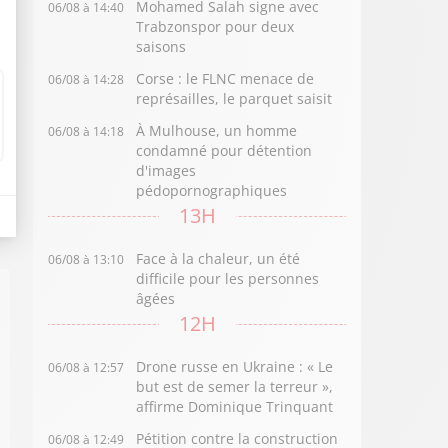
Mohamed Salah signe avec
06/08 à 14:40
Trabzonspor pour deux
saisons
Corse : le FLNC menace de
06/08 à 14:28
représailles, le parquet saisit
À Mulhouse, un homme
06/08 à 14:18
condamné pour détention
d'images
pédopornographiques
13H
Face à la chaleur, un été
06/08 à 13:10
difficile pour les personnes
âgées
12H
Drone russe en Ukraine : « Le
06/08 à 12:57
but est de semer la terreur »,
affirme Dominique Trinquant
Pétition contre la construction
06/08 à 12:49