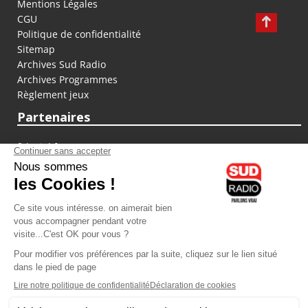
Mentions Légales
CGU
Politique de confidentialité
Sitemap
Archives Sud Radio
Archives Programmes
Règlement jeux
Partenaires
fiducial.fr
lyoncapitale.fr
olympique-et-lyonnais.com
L'application Iphone / Android
Téléchargez l'application
Les cookies
Gestion des cookies