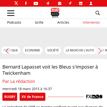
Podcasts
Grille
Articles
Intervenez
POLITIQUE
ECONOMIE
SOCIÉTÉ
LA RADIO DE L'AUTO
LA 
Bernard Lapasset voit les Bleus s'imposer à
Twickenham
Par La rédaction
mercredi 18 mars 2015 à 16:37
RUGBY
XV de France
Le président de l'IRB se montre confiant quant aux chances de