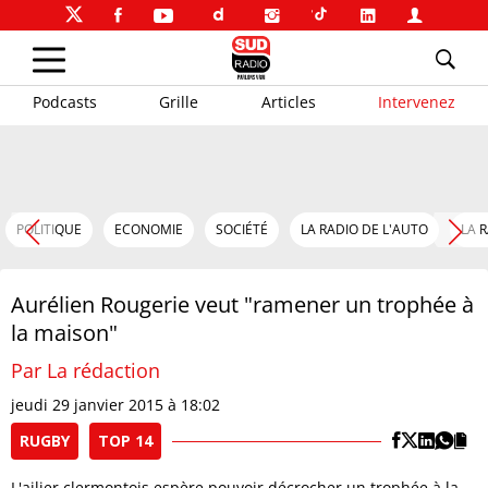
Podcasts
Grille
Articles
Intervenez
POLITIQUE
ECONOMIE
SOCIÉTÉ
LA RADIO DE L'AUTO
LA 
Aurélien Rougerie veut "ramener un trophée à
la maison"
Par La rédaction
jeudi 29 janvier 2015 à 18:02
RUGBY
TOP 14
L'ailier clermontois espère pouvoir décrocher un trophée à la