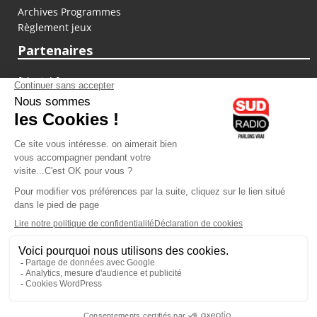
Archives Programmes
Règlement jeux
Partenaires
fiducial.fr
lyoncapitale.fr
olympique-et-lyonnais.com
L'application Iphone / Android
Téléchargez l'application
Les cookies
Gestion des cookies
Crédit photos : ©Sud Radio / Pierre Olivier