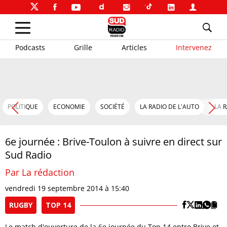
Podcasts
Grille
Articles
Intervenez
POLITIQUE
ECONOMIE
SOCIÉTÉ
LA RADIO DE L'AUTO
LA 
6e journée : Brive-Toulon à suivre en direct sur
Sud Radio
Par La rédaction
vendredi 19 septembre 2014 à 15:40
RUGBY
TOP 14
Le match d'ouverture de la 6e journée du Top 14 entre Brive et