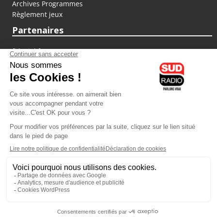
Archives Programmes
Règlement jeux
Partenaires
fiducial.fr
lyoncapitale.fr
olympique-et-lyonnais.com
L'application Iphone / Android
Téléchargez l'application
Les cookies
Gestion des cookies
Crédit photos : ©Sud Radio / Pierre Olivier