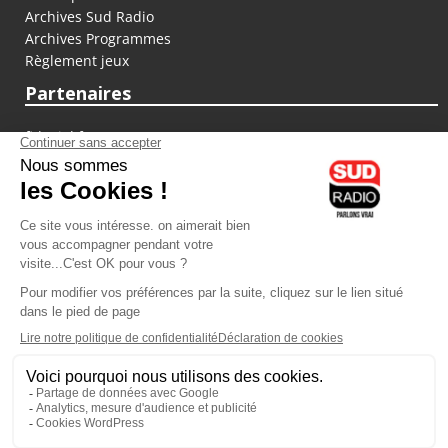
Archives Sud Radio
Archives Programmes
Règlement jeux
Partenaires
fiducial.fr
lyoncapitale.fr
olympique-et-lyonnais.com
L'application Iphone / Android
Téléchargez l'application
Les cookies
Gestion des cookies
Crédit photos : ©Sud Radio / Pierre Olivier