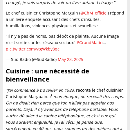
changé, je suis surpris de voir un livre autant à charge."
Le chef cuisinier Christophe Marguin (
@ChM_officiel
) répond
à un livre enquête accusant des chefs d’insultes,
humiliations, violences physiques et sexuelles :
"Il n'y a pas de noms, pas dépôt de plainte. Aucune image
n'est sortie sur les réseaux sociaux"
#GrandMatin
…
pic.twitter.com/vtgWkby8qc
— Sud Radio (@SudRadio)
May 23, 2025
Cuisine : une nécessité de
bienveillance
"J’ai commencé à travailler en 1983,
raconte le chef cuisinier
Christophe Marguain.
À mon époque, on recevait des coups.
On ne disait rien parce que l’on n’allait pas appeler nos
parents. Déjà, il n’y avait pas de téléphone portable. Vous
auriez dû aller à la cabine téléphonique, et c’est eux qui
vous auraient engueulé. Je l’ai vécu. Je pense que,
sincèrement, en 40 ans, nous sommes un des métiers qui a