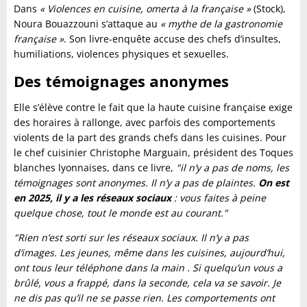
Dans
« Violences en cuisine, omerta à la française »
(Stock),
Noura Bouazzouni s‘attaque au
« mythe de la gastronomie
française »
. Son livre-enquête accuse des chefs d’insultes,
humiliations, violences physiques et sexuelles.
Des témoignages anonymes
Elle s’élève contre le fait que la haute cuisine française exige
des horaires à rallonge, avec parfois des comportements
violents de la part des grands chefs dans les cuisines. Pour
le chef cuisinier Christophe Marguain, président des Toques
blanches lyonnaises, dans ce livre,
"il n’y a pas de noms, les
témoignages sont anonymes. Il n’y a pas de plaintes.
On est
en 2025, il y a les réseaux sociaux
: vous faites à peine
quelque chose, tout le monde est au courant."
"Rien n’est sorti sur les réseaux sociaux. Il n’y a pas
d’images. Les jeunes, même dans les cuisines, aujourd’hui,
ont tous leur téléphone dans la main . Si quelqu’un vous a
brûlé, vous a frappé, dans la seconde, cela va se savoir. Je
ne dis pas qu’il ne se passe rien. Les comportements ont