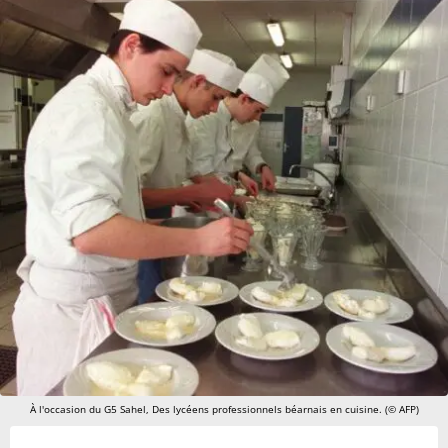
À l'occasion du G5 Sahel, Des lycéens professionnels béarnais en cuisine. (© AFP)