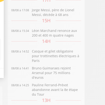
Jorge Messi, père de Lionel
08/08 à 17:08
Messi, décède à 68 ans
15H
Léon Marchand renonce aux
08/08 à 15:34
200 et 400 m quatre nages
14H
Casque et gilet obligatoire
08/08 à 14:52
pour trottinettes électriques à
Paris
Bruno Guimaraes rejoint
08/08 à 14:41
Arsenal pour 75 millions
d'euros
Pauline Ferrand-Prévot
08/08 à 14:25
abandonne avant la 8e étape
du Tour
13H