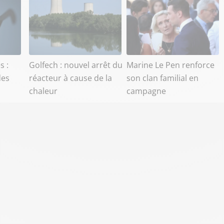
s :
Golfech : nouvel arrêt du
Marine Le Pen renforce
des
réacteur à cause de la
son clan familial en
chaleur
campagne