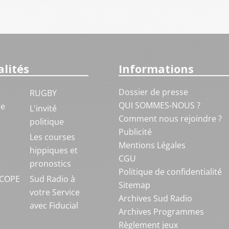
lités
Informations
Dossier de presse
RUGBY
QUI SOMMES-NOUS ?
ue
L'invité
Comment nous rejoindre ?
politique
Publicité
S
Les courses
Mentions Légales
hippiques et
CGU
pronostics
Politique de confidentialité
COPE
Sud Radio à
Sitemap
votre Service
Archives Sud Radio
avec Fiducial
Archives Programmes
Règlement jeux