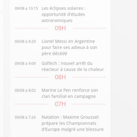
Les éclipses solaires :
09/08 à 10:15
opportunité d'études
astronomiques
09H
Lionel Messi en Argentine
09/08 à 9:29
pour faire ses adieux à son
père décédé
Golfech : nouvel arrêt du
09/08 à 9:09
réacteur à cause de la chaleur
08H
Marine Le Pen renforce son
09/08 à 8:02
clan familial en campagne
07H
Natation : Maxime Grousset
09/08 à 7:24
prépare les Championnats
d'Europe malgré une blessure