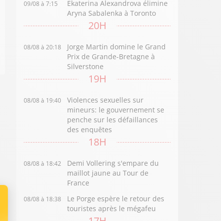
Ekaterina Alexandrova élimine
09/08 à 7:15
Aryna Sabalenka à Toronto
20H
Jorge Martin domine le Grand
08/08 à 20:18
Prix de Grande-Bretagne à
Silverstone
19H
Violences sexuelles sur
08/08 à 19:40
mineurs: le gouvernement se
penche sur les défaillances
des enquêtes
18H
Demi Vollering s'empare du
08/08 à 18:42
maillot jaune au Tour de
France
Le Porge espère le retour des
08/08 à 18:38
touristes après le mégafeu
17H