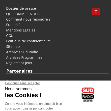
Dossier de presse
QUI SOMMES-NOUS ?
Comment nous rejoindre ?
Publicité
Mentions Légales
CGU
Politique de confidentialité
Sitemap
Archives Sud Radio
Archives Programmes
Règlement jeux
Partenaires
fiducial.fr
lyoncapitale.fr
olympique-et-lyonnais.com
L'application Iphone / Android