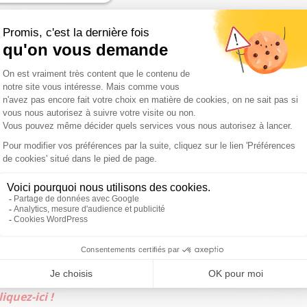
résentons que 15% des producteurs laitiers français,
n’est pas beaucoup. Mais ces 15% sont essentiellement en
s faisons des fromages comme nous en avons toujours fait,
nts et grands-parents. On pourrait nous dire que l’on est
fendons un patrimoine fromager. Mais
ce patrimoine est
’une agriculture durable
. Nous sommes dans des
."
matin”
di au vendredi à 7h12 sur Sud Radio, dans la matinale
iquez-ici !