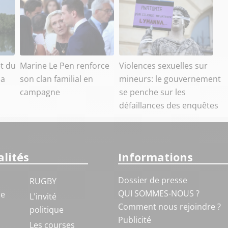
êt du
Marine Le Pen renforce
Violences sexuelles sur
la
son clan familial en
mineurs: le gouvernement
campagne
se penche sur les
défaillances des enquêtes
lités
Informations
Dossier de presse
RUGBY
QUI SOMMES-NOUS ?
ue
L'invité
Comment nous rejoindre ?
politique
Publicité
S
Les courses