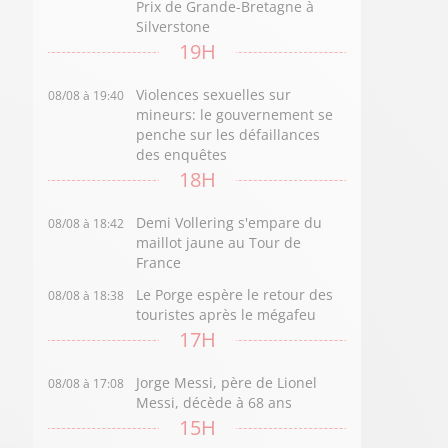
Prix de Grande-Bretagne à
Silverstone
19H
Violences sexuelles sur
08/08 à 19:40
mineurs: le gouvernement se
penche sur les défaillances
des enquêtes
18H
Demi Vollering s'empare du
08/08 à 18:42
maillot jaune au Tour de
France
Le Porge espère le retour des
08/08 à 18:38
touristes après le mégafeu
17H
Jorge Messi, père de Lionel
08/08 à 17:08
Messi, décède à 68 ans
15H