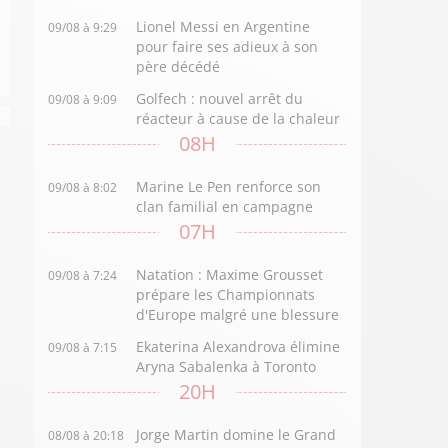
Lionel Messi en Argentine
09/08 à 9:29
pour faire ses adieux à son
père décédé
Golfech : nouvel arrêt du
09/08 à 9:09
réacteur à cause de la chaleur
08H
Marine Le Pen renforce son
09/08 à 8:02
clan familial en campagne
07H
Natation : Maxime Grousset
09/08 à 7:24
prépare les Championnats
d'Europe malgré une blessure
Ekaterina Alexandrova élimine
09/08 à 7:15
Aryna Sabalenka à Toronto
20H
Jorge Martin domine le Grand
08/08 à 20:18