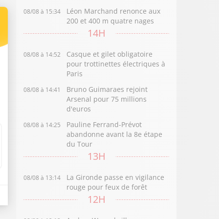
Léon Marchand renonce aux
08/08 à 15:34
200 et 400 m quatre nages
14H
Casque et gilet obligatoire
08/08 à 14:52
pour trottinettes électriques à
Paris
Bruno Guimaraes rejoint
08/08 à 14:41
Arsenal pour 75 millions
d'euros
Pauline Ferrand-Prévot
08/08 à 14:25
abandonne avant la 8e étape
du Tour
13H
La Gironde passe en vigilance
08/08 à 13:14
rouge pour feux de forêt
12H