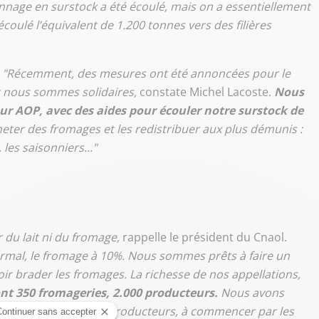
tonnage en surstock a été écoulé, mais on a essentiellement
coulé l’équivalent de 1.200 tonnes vers des filières
"Récemment, des mesures ont été annoncées pour le
t nous sommes solidaires,
constate Michel Lacoste.
Nous
eur AOP, avec des aides pour écouler notre surstock de
heter des fromages et les redistribuer aux plus démunis :
les saisonniers..."
du lait ni du fromage,
rappelle le président du Cnaol.
normal, le fromage à 10%. Nous sommes prêts à faire un
evoir brader les fromages. La richesse de nos appellations,
t 350 fromageries, 2.000 producteurs.
Nous avons
tions pour aider nos producteurs, à commencer par les