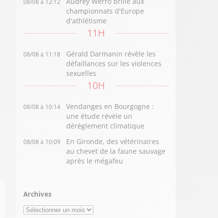
Audrey Werro brille aux
08/08 à 12:12
championnats d'Europe
d'athlétisme
11H
Gérald Darmanin révèle les
08/08 à 11:18
défaillances sur les violences
sexuelles
10H
Vendanges en Bourgogne :
08/08 à 10:14
une étude révèle un
dérèglement climatique
En Gironde, des vétérinaires
08/08 à 10:09
au chevet de la faune sauvage
après le mégafeu
Archives
Archives