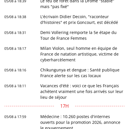
Le feu de forêt dans la Drôme "stable"
05/08 à 18:39
mais "pas fixé"
L'écrivain Didier Decoin, "raconteur
05/08 à 18:38
d'histoires" et prix Goncourt, est décédé
Demi Vollering remporte la 5e étape du
05/08 à 18:31
Tour de France Femmes
Milan Violon, seul homme en équipe de
05/08 à 18:17
France de natation artistique, victime de
cyberharcèlement
Chikungunya et dengue : Santé publique
05/08 à 18:16
France alerte sur les cas locaux
Vacances d'été : voici ce que les Français
05/08 à 18:11
achètent vraiment une fois arrivés sur leur
lieu de séjour
17H
Médecine : 10.260 postes d'internes
05/08 à 17:59
ouverts pour la promotion 2026, annonce
le gouvernement