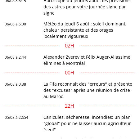
Horoscope du jeudi 6 août : les prévisions
06/08 à 6:15
des astres pour votre journée signe par
signe
Météo du jeudi 6 août : soleil dominant,
06/08 à 6:00
chaleur persistante et des orages
localement vigoureux
02H
Alexander Zverev et Félix Auger-Aliassime
06/08 à 2:44
éliminés à Montréal
00H
La Fifa reconnaît des "erreurs" et présente
06/08 à 0:38
des "excuses" après une réunion de crise
au Maroc
22H
Canicules, sécheresse, incendies: un plan
05/08 à 22:54
"global" pour ne laisser aucun agriculteur
"seul"