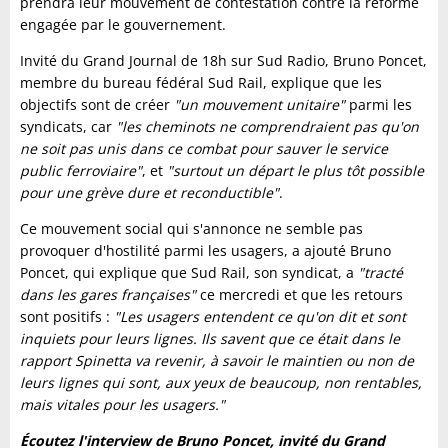
prendra leur mouvement de contestation contre la réforme
engagée par le gouvernement.
Invité du Grand Journal de 18h sur Sud Radio, Bruno Poncet,
membre du bureau fédéral Sud Rail, explique que les
objectifs sont de créer
"un mouvement unitaire"
parmi les
syndicats, car
"les cheminots ne comprendraient pas qu'on
ne soit pas unis dans ce combat pour sauver le service
public ferroviaire"
, et
"surtout un départ le plus tôt possible
pour une grève dure et reconductible"
.
Ce mouvement social qui s'annonce ne semble pas
provoquer d'hostilité parmi les usagers, a ajouté Bruno
Poncet, qui explique que Sud Rail, son syndicat, a
"tracté
dans les gares françaises"
ce mercredi et que les retours
sont positifs :
"Les usagers entendent ce qu'on dit et sont
inquiets pour leurs lignes. Ils savent que ce était dans le
rapport Spinetta va revenir, à savoir le maintien ou non de
leurs lignes qui sont, aux yeux de beaucoup, non rentables,
mais vitales pour les usagers."
Écoutez l'interview de Bruno Poncet, invité du Grand