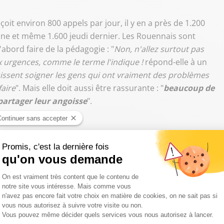
it environ 800 appels par jour, il y en a près de 1.200
ne et même 1.600 jeudi dernier. Les Rouennais sont
abord faire de la pédagogie : "
Non, n'allez surtout pas
 urgences, comme le terme l'indique !
répond-elle à un
ssent soigner les gens qui ont vraiment des problèmes
faire
". Mais elle doit aussi être rassurante : "
beaucoup de
partager leur angoisse
".
Utilisez
00:00
les
flèches
haut/bas
aut pas sous-estimer le problème
"
pour
augmenter
m, directeur médical adjoint du Samu de Rouen :
ou