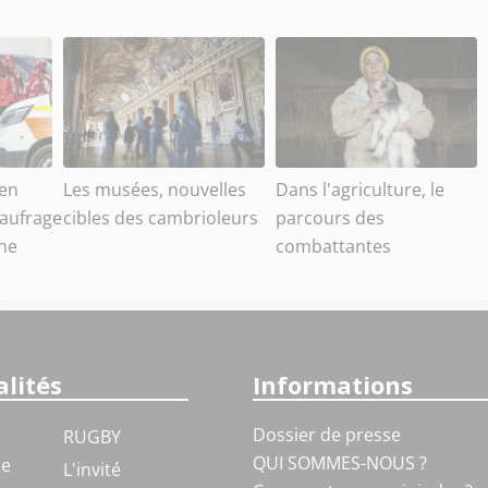
en
Les musées, nouvelles
Dans l'agriculture, le
aufrage
cibles des cambrioleurs
parcours des
he
combattantes
lités
Informations
Dossier de presse
RUGBY
QUI SOMMES-NOUS ?
ue
L'invité