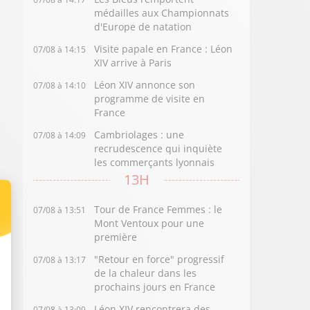
médailles aux Championnats
d'Europe de natation
Visite papale en France : Léon
07/08 à 14:15
XIV arrive à Paris
Léon XIV annonce son
07/08 à 14:10
programme de visite en
France
Cambriolages : une
07/08 à 14:09
recrudescence qui inquiète
les commerçants lyonnais
13H
Tour de France Femmes : le
07/08 à 13:51
Mont Ventoux pour une
première
"Retour en force" progressif
07/08 à 13:17
de la chaleur dans les
prochains jours en France
Léon XIV rencontrera des
07/08 à 13:09