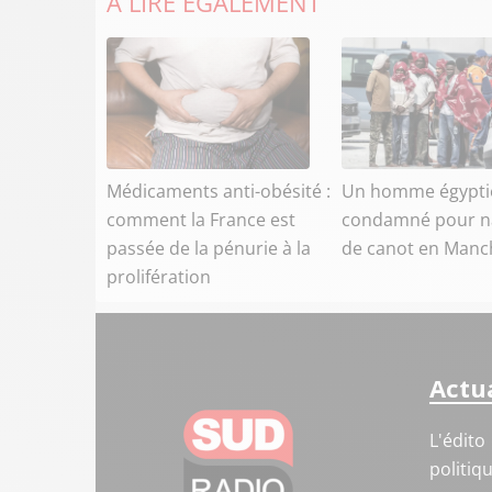
À LIRE ÉGALEMENT
Médicaments anti-obésité :
Un homme égypti
comment la France est
condamné pour n
passée de la pénurie à la
de canot en Manc
prolifération
Actua
L'édito
politiq