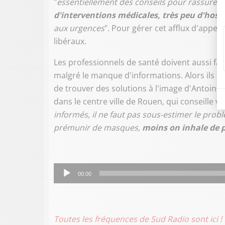
"
essentiellement des conseils pour rassurer 
d'interventions médicales, très peu d'hosp
aux urgences
". Pour gérer cet afflux d'appel
libéraux.
Les professionnels de santé doivent aussi fa
malgré le manque d'informations. Alors ils s
de trouver des solutions à l'image d'Antoin
dans le centre ville de Rouen, qui conseille v
informés, il ne faut pas sous-estimer le problè
prémunir de masques,
moins on inhale de pa
Lecteur
00:00
audio
Toutes les fréquences de Sud Radio sont ici !