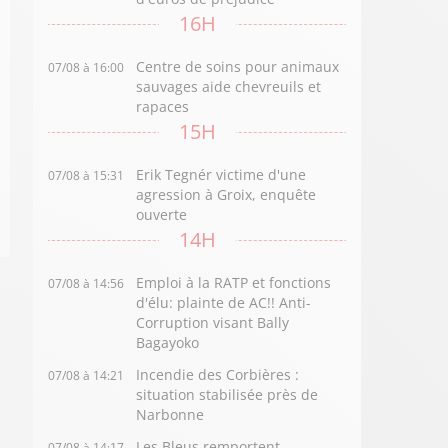
16H
Centre de soins pour animaux
07/08 à 16:00
sauvages aide chevreuils et
rapaces
15H
Erik Tegnér victime d'une
07/08 à 15:31
agression à Groix, enquête
ouverte
14H
Emploi à la RATP et fonctions
07/08 à 14:56
d'élu: plainte de AC!! Anti-
Corruption visant Bally
Bagayoko
Incendie des Corbières :
07/08 à 14:21
situation stabilisée près de
Narbonne
Les Bleus remportent
07/08 à 14:17