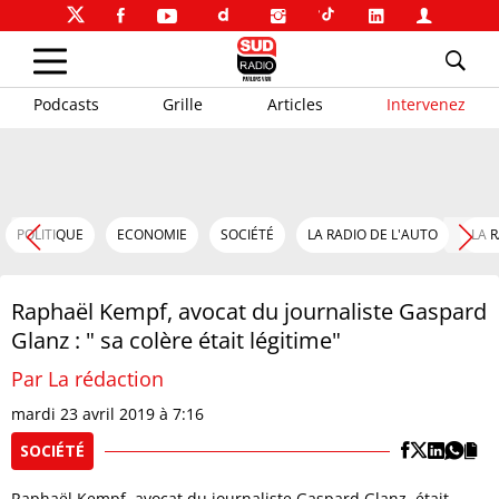
Podcasts
Grille
Articles
Intervenez
POLITIQUE
ECONOMIE
SOCIÉTÉ
LA RADIO DE L'AUTO
LA 
Raphaël Kempf, avocat du journaliste Gaspard
Glanz : " sa colère était légitime"
Par La rédaction
mardi 23 avril 2019 à 7:16
SOCIÉTÉ
Raphaël Kempf, avocat du journaliste Gaspard Glanz, était