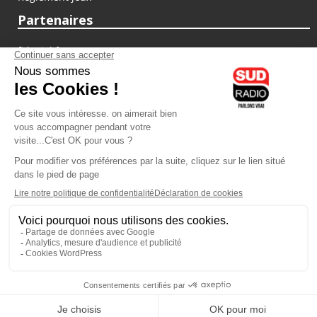
Partenaires
fiducial.fr
lyoncapitale.fr
olympique-et-lyonnais.com
L'application Iphone / Android
Téléchargez l'application
Les cookies
Gestion des cookies
Crédit photos : ©Sud Radio / Pierre Olivier
11H00
-
12H00
12H00 - 12H30
Jean-Marie Bordry
Laurent Permasse
Le choc des idées
La vie devant nous