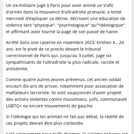
Un ex-militaire jugé à Paris pour avoir animé un trafic
d'armes dans la mouvance d'ultradroite pronazie, a tenté
mercredi d'expliquer sa dérive, décrivant une éducation de
violence tant "physique", "psychologique" qu'"idéologique"
et affirmant avoir tourné la page de son passé de haine.
Arrêté dans une caserne en novembre 2023, Emilien K., 24
ans, est le pivot de ce procès devant le tribunal
correctionnel de Paris qui, jusqu'au 3 juillet, juge six
sympathisants de l'ultradroite la plus radicale, raciste et
antisémite.
Comme quatre autres jeunes prévenus, cet ancien soldat
encourt dix ans de prison, notamment pour association de
malfaiteurs terroriste. Ils sont soupçonnés d'avoir projeté
des actions violentes contre musulmans, juifs, communauté
LGBTQ+ ou encore mouvements de gauche.
Si l'idéologie qui les animait ne fait pas débat, la réalité de
ces projets devrait être plus contestée.
Jugé uniquement pour trafic d'armes, le sixième prévenu est