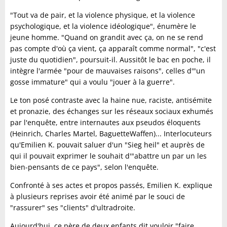
"Tout va de pair, et la violence physique, et la violence
psychologique, et la violence idéologique", énumère le
jeune homme. "Quand on grandit avec ça, on ne se rend
pas compte d'où ça vient, ça apparaît comme normal", "c'est
juste du quotidien", poursuit-il. Aussitôt le bac en poche, il
intègre l'armée "pour de mauvaises raisons", celles d'"un
gosse immature" qui a voulu "jouer à la guerre".
Le ton posé contraste avec la haine nue, raciste, antisémite
et pronazie, des échanges sur les réseaux sociaux exhumés
par l'enquête, entre internautes aux pseudos éloquents
(Heinrich, Charles Martel, BaguetteWaffen)... Interlocuteurs
qu'Emilien K. pouvait saluer d'un "Sieg heil" et auprès de
qui il pouvait exprimer le souhait d'"abattre un par un les
bien-pensants de ce pays", selon l'enquête.
Confronté à ses actes et propos passés, Emilien K. explique
à plusieurs reprises avoir été animé par le souci de
"rassurer" ses "clients" d'ultradroite.
Aujourd'hui, ce père de deux enfants dit vouloir "faire