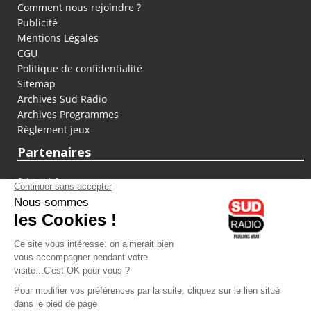
Comment nous rejoindre ?
Publicité
Mentions Légales
CGU
Politique de confidentialité
Sitemap
Archives Sud Radio
Archives Programmes
Règlement jeux
Partenaires
fiducial.fr
lyoncapitale.fr
olympique-et-lyonnais.com
L'application Iphone / Android
Téléchargez l'application