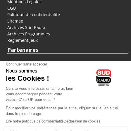
Mentions Légales
CGU
Politique de confidentialité
Sitemap
Archives Sud Radio
Archives Programmes
Règlement jeux
Partenaires
fiducial.fr
lyoncapitale.fr
olympique-et-lyonnais.com
L'application Iphone / Android
Téléchargez l'application
Les cookies
Gestion des cookies