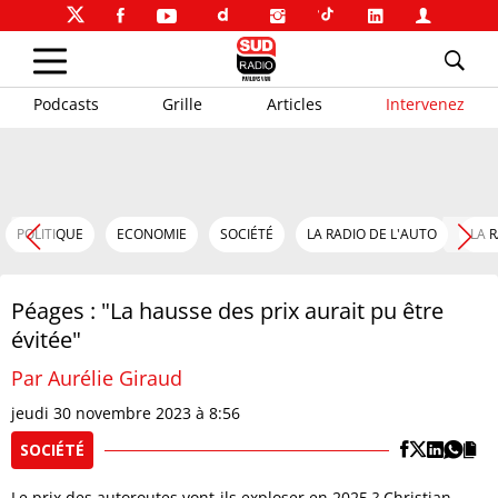
Podcasts
Grille
Articles
Intervenez
POLITIQUE
ECONOMIE
SOCIÉTÉ
LA RADIO DE L'AUTO
LA 
Péages : "La hausse des prix aurait pu être
évitée"
Par Aurélie Giraud
jeudi 30 novembre 2023 à 8:56
SOCIÉTÉ
Le prix des autoroutes vont-ils exploser en 2025 ? Christian