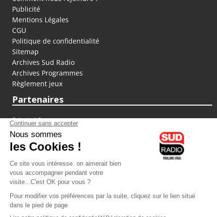
Publicité
Mentions Légales
CGU
Politique de confidentialité
Sitemap
Archives Sud Radio
Archives Programmes
Règlement jeux
Partenaires
fiducial.fr
lyoncapitale.fr
olympique-et-lyonnais.com
L'application Iphone / Android
Téléchargez l'application
Les cookies