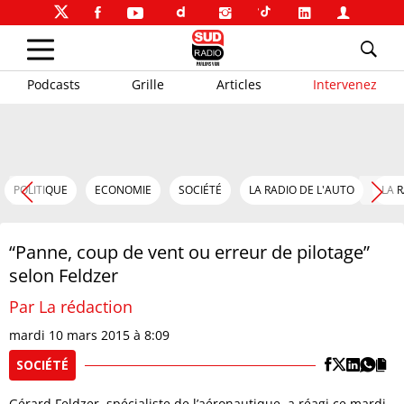
Podcasts
Grille
Articles
Intervenez
POLITIQUE
ECONOMIE
SOCIÉTÉ
LA RADIO DE L'AUTO
LA 
“Panne, coup de vent ou erreur de pilotage”
selon Feldzer
Par La rédaction
mardi 10 mars 2015 à 8:09
SOCIÉTÉ
Gérard Feldzer, spécialiste de l’aéronautique, a réagi ce mardi