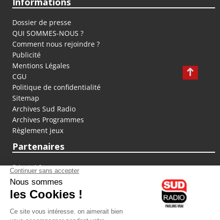
Informations
Dossier de presse
QUI SOMMES-NOUS ?
Comment nous rejoindre ?
Publicité
Mentions Légales
CGU
Politique de confidentialité
Sitemap
Archives Sud Radio
Archives Programmes
Règlement jeux
Partenaires
fiducial.fr
lyoncapitale.fr
olympique-et-lyonnais.com
L'application Iphone / Android