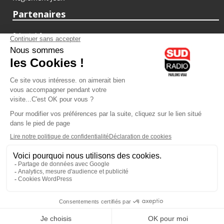
Partenaires
fiducial.fr
lyoncapitale.fr
olympique-et-lyonnais.com
L'application Iphone / Android
Téléchargez l'application
Les cookies
Gestion des cookies
Crédit photos : ©Sud Radio / Pierre Olivier
14H00
-
16H00
16H00 - 17H00
Brigitte Lahaie
Alexandre Delovane
Brigitte Lahaie Sud Radio
C'est votre avenir