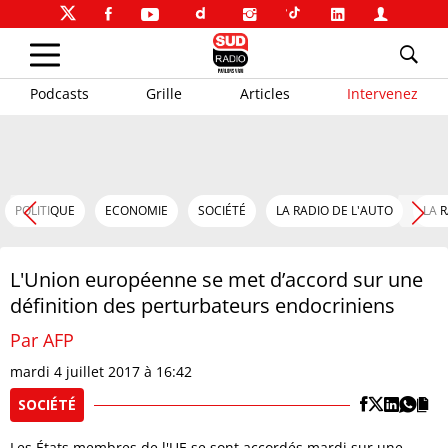
Podcasts
Grille
Articles
Intervenez
POLITIQUE
ECONOMIE
SOCIÉTÉ
LA RADIO DE L'AUTO
LA 
L'Union européenne se met d’accord sur une
définition des perturbateurs endocriniens
Par AFP
mardi 4 juillet 2017 à 16:42
SOCIÉTÉ
Les États membres de l'UE se sont accordés mardi sur une