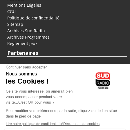
Mentions Légales
CGU
Politique de confidentialité
Sitemap
Archives Sud Radio
Archives Programmes
Règlement jeux
Partenaires
fiducial.fr
lyoncapitale.fr
olympique-et-lyonnais.com
L'application Iphone / Android
Téléchargez l'application
Les cookies