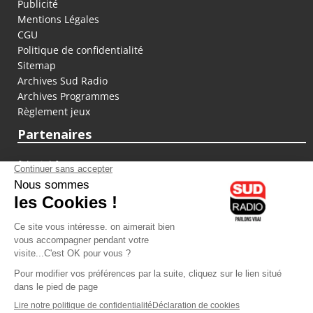
Publicité
Mentions Légales
CGU
Politique de confidentialité
Sitemap
Archives Sud Radio
Archives Programmes
Règlement jeux
Partenaires
fiducial.fr
lyoncapitale.fr
olympique-et-lyonnais.com
L'application Iphone / Android
Téléchargez l'application
Les cookies