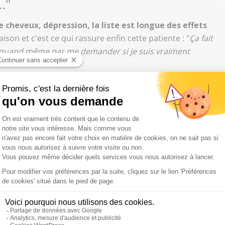
.
"
e cheveux, dépression, la liste est longue des effets
aison et c'est ce qui rassure enfin cette patiente : "
Ça fait
is quand même par me demander si je suis vraiment
aine a ordonné des expertises médicales
si, oui ou non, c'est bien la composition du nouveau
e verser d'éventuelles indemnisation. "
Les juges ont
irect entre le médicament et les souffrances, avant de nous
e Lévy, avocat des plaignants, au micro de Christine
raiment maltraités
"
rck est porté depuis le début par Sylvie Chéreau, qui
connu comme victimes quand on aura l'analyse du
nstant, on a déjà une porte qui s'ouvr
e et ça, c'est déjà