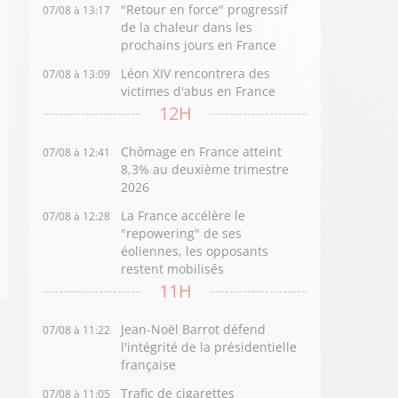
"Retour en force" progressif
07/08 à 13:17
de la chaleur dans les
prochains jours en France
Léon XIV rencontrera des
07/08 à 13:09
victimes d'abus en France
12H
Chômage en France atteint
07/08 à 12:41
8,3% au deuxième trimestre
2026
La France accélère le
07/08 à 12:28
"repowering" de ses
éoliennes, les opposants
restent mobilisés
11H
Jean-Noël Barrot défend
07/08 à 11:22
l'intégrité de la présidentielle
française
Trafic de cigarettes
07/08 à 11:05