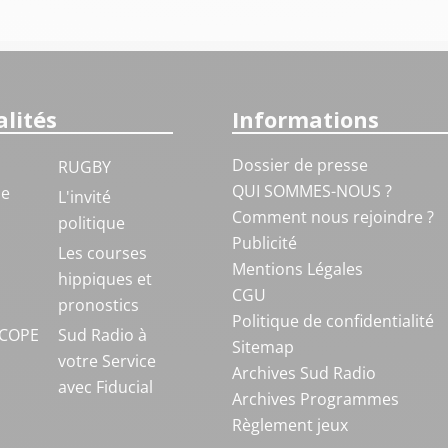
lités
Informations
Dossier de presse
RUGBY
QUI SOMMES-NOUS ?
ue
L'invité
Comment nous rejoindre ?
politique
Publicité
S
Les courses
Mentions Légales
hippiques et
CGU
pronostics
Politique de confidentialité
COPE
Sud Radio à
Sitemap
votre Service
Archives Sud Radio
avec Fiducial
Archives Programmes
Règlement jeux