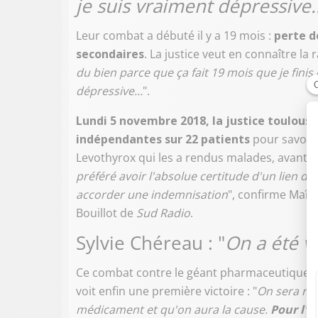
je suis vraiment dépressive..
Leur combat a débuté il y a 19 mois :
perte d
secondaires
. La justice veut en connaître la r
du bien parce que ça fait 19 mois que je fin
dépressive...
".
Lundi 5 novembre 2018, la justice toulous
indépendantes sur 22 patients
pour savoir 
Levothyrox qui les a rendus malades, avant d
préféré avoir l'absolue certitude d'un lien d
accorder une indemnisation
", confirme Maîtr
Bouillot de
Sud Radio
.
Sylvie Chéreau : "
On a été v
Ce combat contre le géant pharmaceutique Me
voit enfin une première victoire : "
On sera re
médicament et qu'on aura la cause.
Pour l'i