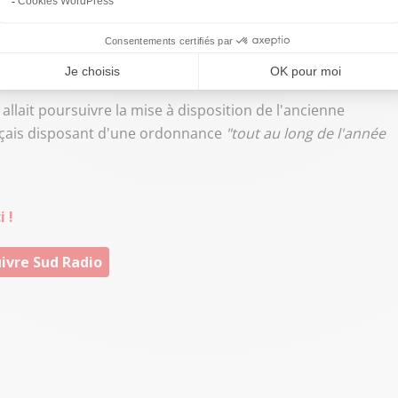
 on n'a eu que des portes qui se sont fermées. On a été
icales soient réalisées d'ici un an
.
 allait poursuivre la mise à disposition de l'ancienne
ançais disposant d'une ordonnance
"tout au long de l'année
 !
ivre Sud Radio