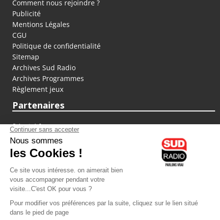
Comment nous rejoindre ?
Publicité
Mentions Légales
CGU
Politique de confidentialité
Sitemap
Archives Sud Radio
Archives Programmes
Règlement jeux
Partenaires
fiducial.fr
lyoncapitale.fr
olympique-et-lyonnais.com
L'application Iphone / Android
Téléchargez l'application