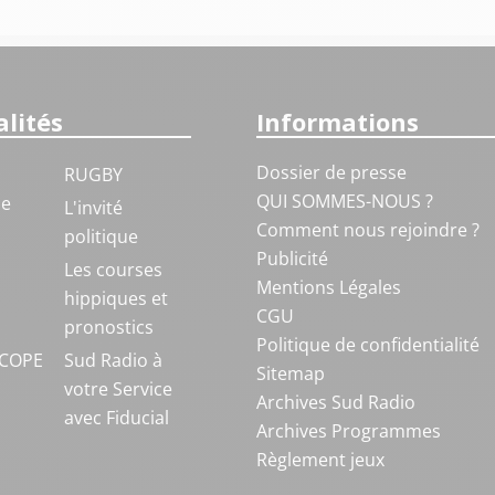
lités
Informations
Dossier de presse
RUGBY
QUI SOMMES-NOUS ?
ue
L'invité
Comment nous rejoindre ?
politique
Publicité
S
Les courses
Mentions Légales
hippiques et
CGU
pronostics
Politique de confidentialité
COPE
Sud Radio à
Sitemap
votre Service
Archives Sud Radio
avec Fiducial
Archives Programmes
Règlement jeux