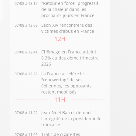
"Retour en force" progressif
07/08 à 13:17
de la chaleur dans les
prochains jours en France
Léon XIV rencontrera des
07/08 à 13:09
victimes d'abus en France
12H
Chômage en France atteint
07/08 à 12:41
8,3% au deuxième trimestre
2026
La France accélère le
07/08 à 12:28
"repowering" de ses
éoliennes, les opposants
restent mobilisés
11H
Jean-Noël Barrot défend
07/08 à 11:22
l'intégrité de la présidentielle
française
Trafic de cigarettes
07/08 à 11:05