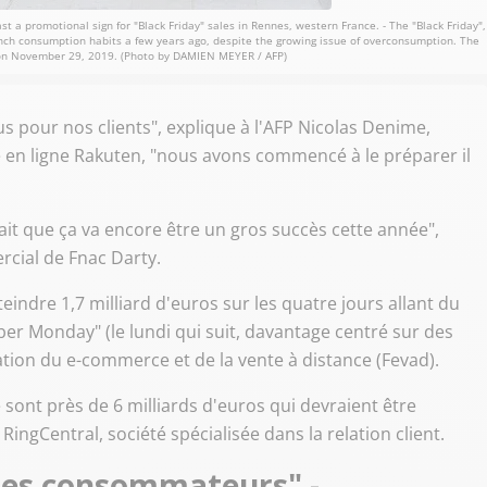
t a promotional sign for "Black Friday" sales in Rennes, western France. - The "Black Friday",
ench consumption habits a few years ago, despite the growing issue of overconsumption. The
ce on November 29, 2019. (Photo by DAMIEN MEYER / AFP)
s pour nos clients", explique à l'AFP Nicolas Denime,
 en ligne Rakuten, "nous avons commencé à le préparer il
ait que ça va encore être un gros succès cette année",
rcial de Fnac Darty.
teindre 1,7 milliard d'euros sur les quatre jours allant du
ber Monday" (le lundi qui suit, davantage centré sur des
ation du e-commerce et de la vente à distance (Fevad).
 sont près de 6 milliards d'euros qui devraient être
ingCentral, société spécialisée dans la relation client.
e des consommateurs" -