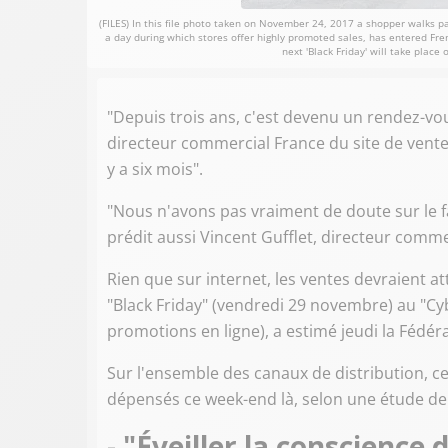
(FILES) In this file photo taken on November 24, 2017 a shopper walks pas
a day during which stores offer highly promoted sales, has entered Fr
next 'Black Friday' will take pla
"Depuis trois ans, c'est devenu un rendez-vou
directeur commercial France du site de vente
y a six mois".
"Nous n'avons pas vraiment de doute sur le f
prédit aussi Vincent Gufflet, directeur comme
Rien que sur internet, les ventes devraient at
"Black Friday" (vendredi 29 novembre) au "Cy
promotions en ligne), a estimé jeudi la Fédér
Sur l'ensemble des canaux de distribution, ce
dépensés ce week-end là, selon une étude de R
- "Éveiller la conscienc