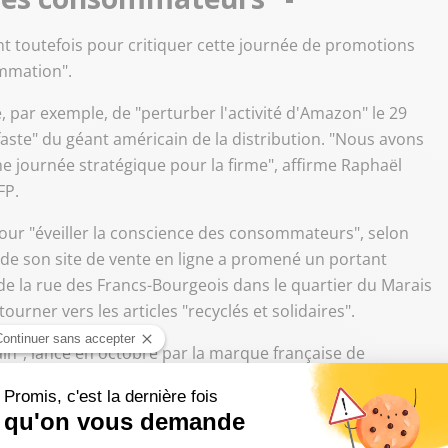
t toutefois pour critiquer cette journée de promotions
mmation".
 par exemple, de "perturber l'activité d'Amazon" le 29
aste" du géant américain de la distribution. "Nous avons
une journée stratégique pour la firme", affirme Raphaël
FP.
our "éveiller la conscience des consommateurs", selon
e de son site de vente en ligne a promené un portant
de la rue des Francs-Bourgeois dans le quartier du Marais
urner vers les articles "recyclés et solidaires".
ain", lancé en octobre par la marque française de
lus de 500 marques, majoritairement françaises, qui vont
ovembre "pour mettre en valeur une consommation plus
parer, donner et revendre les produits qu'ils n'utilisent