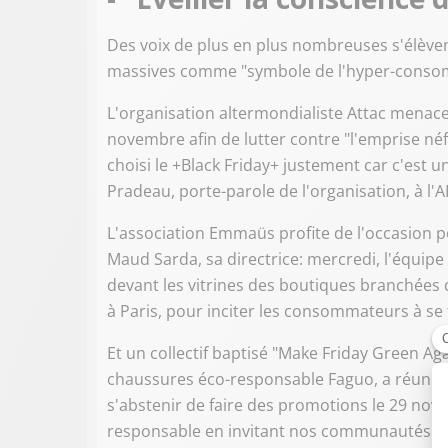
Des voix de plus en plus nombreuses s'élèven
massives comme "symbole de l'hyper-conso
L'organisation altermondialiste Attac menace,
novembre afin de lutter contre "l'emprise néf
choisi le +Black Friday+ justement car c'est 
Pradeau, porte-parole de l'organisation, à l'A
L'association Emmaüs profite de l'occasion p
Maud Sarda, sa directrice: mercredi, l'équip
devant les vitrines des boutiques branchées 
à Paris, pour inciter les consommateurs à se to
Et un collectif baptisé "Make Friday Green Ag
chaussures éco-responsable Faguo, a réuni p
s'abstenir de faire des promotions le 29 n
responsable en invitant nos communautés à ré