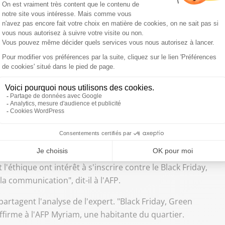
ateur de Faguo.
"-
 on trouve de grandes enseignes telles que Nature et
 de notre démarche", assure à l'AFP Fanny Auger,
rtes, évoquant "deux belles enseignes qui ont des
ondateur de la start-up UntieNots, qualifie plutôt ce
l'éthique ont intérêt à s'inscrire contre le Black Friday,
la communication", dit-il à l'AFP.
artagent l'analyse de l'expert. "Black Friday, Green
 affirme à l'AFP Myriam, une habitante du quartier.