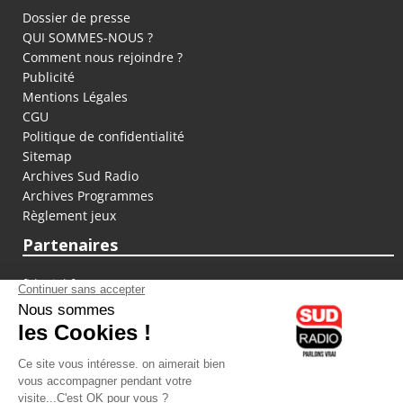
Dossier de presse
QUI SOMMES-NOUS ?
Comment nous rejoindre ?
Publicité
Mentions Légales
CGU
Politique de confidentialité
Sitemap
Archives Sud Radio
Archives Programmes
Règlement jeux
Partenaires
fiducial.fr
lyoncapitale.fr
olympique-et-lyonnais.com
L'application Iphone / Android