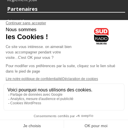
Partenaires
fiducial.fr
lyoncapitale.fr
olympique-et-lyonnais.com
L'application Iphone / Android
Téléchargez l'application
Les cookies
Gestion des cookies
Crédit photos : ©Sud Radio / Pierre Olivier
03H00
-
06H00
06H00 - 07H00
Noémie Halioua
Jon Rakotozafy