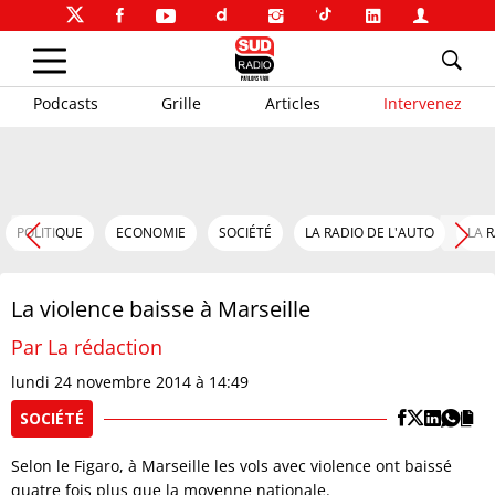
Podcasts
Grille
Articles
Intervenez
POLITIQUE
ECONOMIE
SOCIÉTÉ
LA RADIO DE L'AUTO
LA 
La violence baisse à Marseille
Par La rédaction
lundi 24 novembre 2014 à 14:49
SOCIÉTÉ
Selon le Figaro, à Marseille les vols avec violence ont baissé
quatre fois plus que la moyenne nationale.