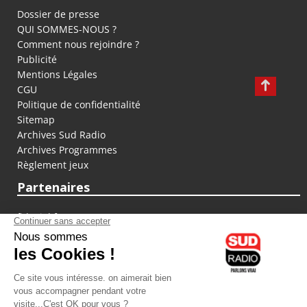
Dossier de presse
QUI SOMMES-NOUS ?
Comment nous rejoindre ?
Publicité
Mentions Légales
CGU
Politique de confidentialité
Sitemap
Archives Sud Radio
Archives Programmes
Règlement jeux
Partenaires
fiducial.fr
lyoncapitale.fr
olympique-et-lyonnais.com
L'application Iphone / Android