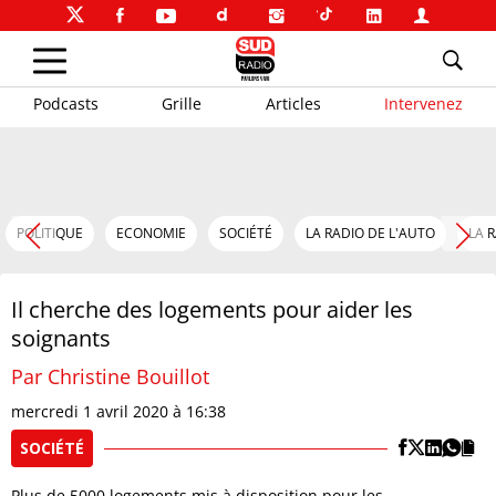
Podcasts
Grille
Articles
Intervenez
POLITIQUE
ECONOMIE
SOCIÉTÉ
LA RADIO DE L'AUTO
LA 
Il cherche des logements pour aider les
soignants
Par Christine Bouillot
mercredi 1 avril 2020 à 16:38
SOCIÉTÉ
Plus de 5000 logements mis à disposition pour les