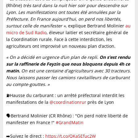
(Rhône)
très tard dans la nuit hier soir pour descendre sur
Lyon. Les manifestations ont toutes été annulées par la
Préfecture. En France aujourd'hui, on perd nos libertés,
surtout celle de manifester »
, explique Bertrand Molinier
au
micro de Sud Radio
, éleveur laitier et secrétaire général de
la Coordination rurale. Face à cette interdiction, les
agriculteurs ont improvisé un nouveau plan d’action.
« On a décidé en urgence d’un plan de repli.
On s’est rendu
sur la raffinerie de Feyzin que nous bloquons depuis 4h ce
matin.
On est une centaine d'agriculteurs avec 30 tracteurs.
Nous laissons passer les camions ravitailleurs de carburant
au compte-gouttes. »
⛽️Hausse du carburant : un arrêté préfectoral interdit les
manifestations de la
@coordinationrur
près de Lyon
🗣️Bertrand Molinier (CR Rhône) : "On perd notre liberté de
manifester en France !"
#GrandMatin
➡️Suivez le direct :
https://t.co/QKa5Efuc2W