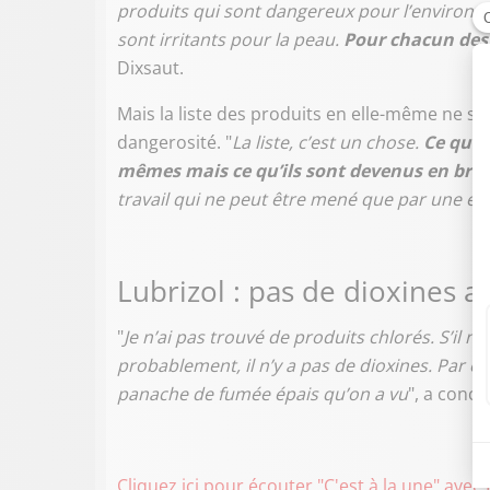
produits qui sont dangereux pour l’environne
sont irritants pour la peau.
Pour chacun des p
Dixsaut.
Mais la liste des produits en elle-même ne s
dangerosité. "
La liste, c’est un chose.
Ce qui 
mêmes mais ce qu’ils sont devenus en brû
travail qui ne peut être mené que par une ex
Lubrizol : pas de dioxines a 
"
Je n’ai pas trouvé de produits chlorés. S’il n’
probablement, il n’y a pas de dioxines. Par co
panache de fumée épais qu’on a vu
", a concl
Cliquez ici pour écouter "C'est à la une" avec