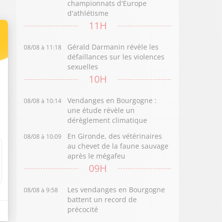
championnats d'Europe
d'athlétisme
11H
Gérald Darmanin révèle les
08/08 à 11:18
défaillances sur les violences
sexuelles
10H
Vendanges en Bourgogne :
08/08 à 10:14
une étude révèle un
dérèglement climatique
En Gironde, des vétérinaires
08/08 à 10:09
au chevet de la faune sauvage
après le mégafeu
09H
Les vendanges en Bourgogne
08/08 à 9:58
battent un record de
précocité