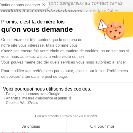
ment et d’autres qui sont dangereux au contact car ils
roduits il y a une liste de dangers
", a déclaré Gilles
uffit pas aux médecins pour se prononcer sur leur
représente un risque, ce ne sont pas les produits eux-
lant
. Et ça, on n’a aucune donnée là-dessus. C’est un
pertise toxicologique
", a estimé Gilles Dixsaut.
priori
y a pas de produits chlorés, cela veut dire que,
ntre, il y a des hydrocarbures lourds, ce qui explique ce
u Gilles Dixsaut.
 Patrick Roger