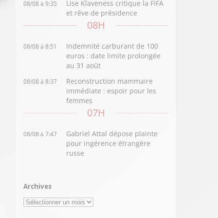
Lise Klaveness critique la FIFA
08/08 à 9:35
et rêve de présidence
08H
Indemnité carburant de 100
08/08 à 8:51
euros : date limite prolongée
au 31 août
Reconstruction mammaire
08/08 à 8:37
immédiate : espoir pour les
femmes
07H
Gabriel Attal dépose plainte
08/08 à 7:47
pour ingérence étrangère
russe
Archives
Archives