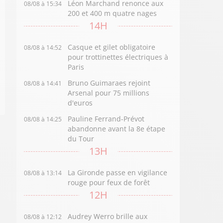
Léon Marchand renonce aux
08/08 à 15:34
200 et 400 m quatre nages
14H
Casque et gilet obligatoire
08/08 à 14:52
pour trottinettes électriques à
Paris
Bruno Guimaraes rejoint
08/08 à 14:41
Arsenal pour 75 millions
d'euros
Pauline Ferrand-Prévot
08/08 à 14:25
abandonne avant la 8e étape
du Tour
13H
La Gironde passe en vigilance
08/08 à 13:14
rouge pour feux de forêt
12H
Audrey Werro brille aux
08/08 à 12:12