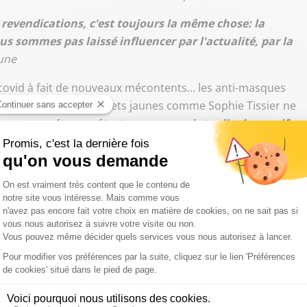
ou
revendications, c'est toujours la même chose: la
diminuer
ous sommes pas laissé influencer par l'actualité, par la
le
aune
volume.
e covid à fait de nouveaux mécontents… les anti-masques
accord avec eux, les gilets jaunes comme Sophie Tissier ne
 que ça soit un prétexte pour nous interdire la manif.
 ne pas nuire à la mobilisation, pour afficher des
ment, anti-masque et gilets jaunes n’ont pas les mêmes
 système, analyse Antoine Bristielle de la Fondation Jean
. Les gilets jaunes, leurs revendication principale
es anti-masque est plus marqué à droite. Le point
 très grande défiance que les mécontents de la crise
oir, ça peut amener à des rapprochements"
- Antoine