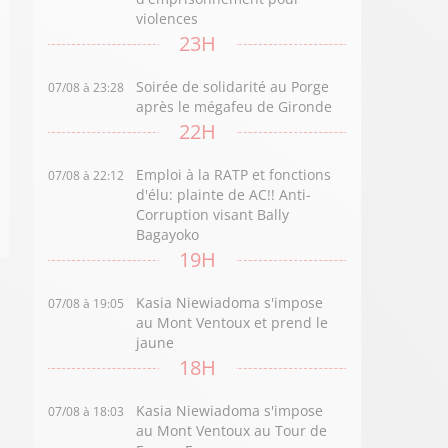
violences
23H
Soirée de solidarité au Porge
07/08 à 23:28
après le mégafeu de Gironde
22H
Emploi à la RATP et fonctions
07/08 à 22:12
d'élu: plainte de AC!! Anti-
Corruption visant Bally
Bagayoko
19H
Kasia Niewiadoma s'impose
07/08 à 19:05
au Mont Ventoux et prend le
jaune
18H
Kasia Niewiadoma s'impose
07/08 à 18:03
au Mont Ventoux au Tour de