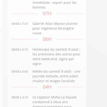
immédiate : espoir pour les
femmes
07H
Gabriel Attal dépose plainte
08/08 à 7:47
pour ingérence étrangère
russe
06H
Horoscope du samedi 8 août :
08/08 à 6:15
les prévisions des astres pour
votre week-end, signe par
signe
Météo du samedi 8 août : une
08/08 à 6:00
journée estivale, entre soleil,
chaleur et orages localisés
04H
Le rappeur Moha La Squale
08/08 à 4:10
condamné à deux ans
d'emprisonnement pour