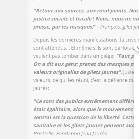
"Retour aux sources, aux rond-points. Nos 
justice sociale et fiscale ! Nous, nous ne n
presse, par les masques!"
- François, gilet j
Depuis les dernières manifestations, la cris
sont attendus… Et même s’ils sont parfois d’
veulent pas tomber dans un piège:
"Faut pas
On a dit aux gens: prenez des masques pour
valeurs originelles de gilets
jaunes"
. Juste
valeurs, ce qui les réuni, c’est la défiance du
Jaurès:
"Ce sont des publics extrêmement différents
était égalitaire, alors que le mouvement d
central est la question de la liberté. Cette
sanitaire et les gilets jaunes peuvent av
Bristielle, Fondation Jean Jaurès