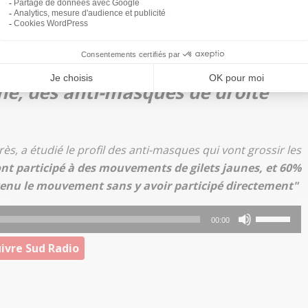
ltiplient dans les grandes villes de France. À Paris, pour
s par la préfecture.
he, des anti-masques de droite"
urès, a étudié le profil des anti-masques qui vont grossir les
nt participé à des mouvements de gilets jaunes, et 60%
tenu le mouvement sans y avoir participé directement"
Utilisez
00:00
les
ivre Sud Radio
flèches
haut/bas
pour
augmenter