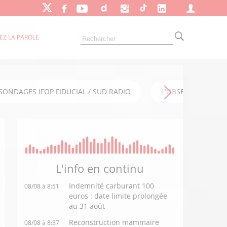
EZ LA PAROLE
SONDAGES IFOP FIDUCIAL / SUD RADIO
L'OBSERVATOIRE FI
L'info en
continu
Indemnité carburant 100
08/08 à 8:51
euros : date limite prolongée
au 31 août
Reconstruction mammaire
08/08 à 8:37