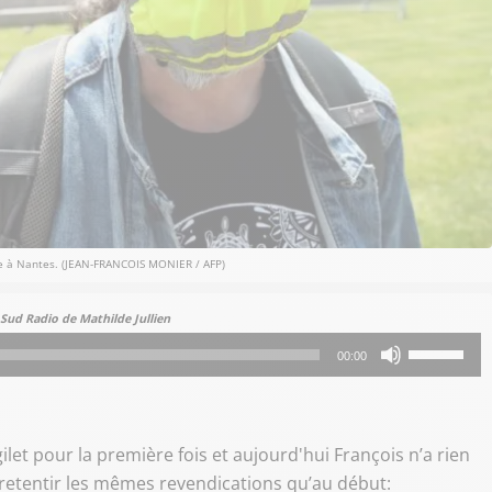
e à Nantes. (JEAN-FRANCOIS MONIER / AFP)
Sud Radio de Mathilde Jullien
Utilisez
00:00
les
flèches
haut/bas
ilet pour la première fois et aujourd'hui François n’a rien
pour
retentir les mêmes revendications qu’au début:
augmenter