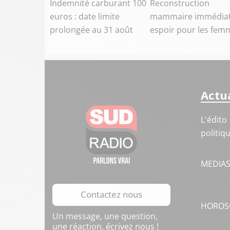
Indemnité carburant 100
Reconstruction
euros : date limite
mammaire immédiat
prolongée au 31 août
espoir pour les fem
Actua
L'édito
politiq
MEDIA
Contactez nous
HOROS
Un message, une question,
une réaction, écrivez nous !