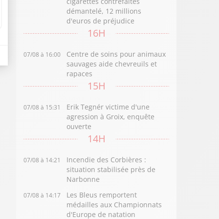
cigarettes contrefaites
démantelé, 12 millions
d'euros de préjudice
16H
Centre de soins pour animaux
07/08 à 16:00
sauvages aide chevreuils et
rapaces
15H
Erik Tegnér victime d'une
07/08 à 15:31
agression à Groix, enquête
ouverte
14H
Incendie des Corbières :
07/08 à 14:21
situation stabilisée près de
Narbonne
Les Bleus remportent
07/08 à 14:17
médailles aux Championnats
d'Europe de natation