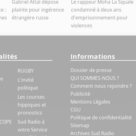
Gabriel Attal dépose
Le rappeur Moha La Squale
e :
plainte pour ingérence
condamné à deux ans
mes
étrangère russe
d'emprisonnement pour
violences
lités
Informations
Dossier de presse
RUGBY
QUI SOMMES-NOUS ?
ue
L'invité
Comment nous rejoindre ?
politique
Publicité
S
Les courses
Mentions Légales
hippiques et
CGU
pronostics
Politique de confidentialité
COPE
Sud Radio à
Sitemap
votre Service
Archives Sud Radio