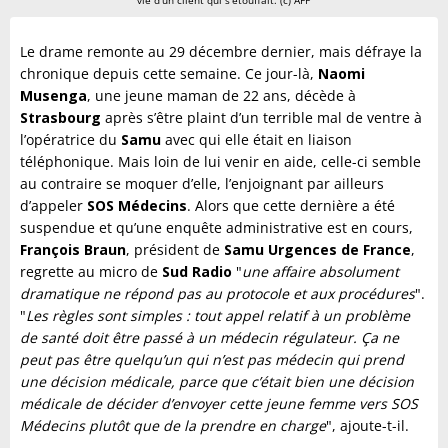
vie d’un client qui s’étouffait. (c) AFP
Le drame remonte au 29 décembre dernier, mais défraye la
chronique depuis cette semaine. Ce jour-là,
Naomi
Musenga
, une jeune maman de 22 ans, décède à
Strasbourg
après s’être plaint d’un terrible mal de ventre à
l’opératrice du
Samu
avec qui elle était en liaison
téléphonique. Mais loin de lui venir en aide, celle-ci semble
au contraire se moquer d’elle, l’enjoignant par ailleurs
d’appeler
SOS Médecins
. Alors que cette dernière a été
suspendue et qu’une enquête administrative est en cours,
François Braun
, président de
Samu Urgences de France
,
regrette au micro de
Sud Radio
"
une affaire absolument
dramatique ne répond pas au protocole et aux procédures
".
"
Les règles sont simples : tout appel relatif à un problème
de santé doit être passé à un médecin régulateur. Ça ne
peut pas être quelqu’un qui n’est pas médecin qui prend
une décision médicale, parce que c’était bien une décision
médicale de décider d’envoyer cette jeune femme vers SOS
Médecins plutôt que de la prendre en charge
", ajoute-t-il.