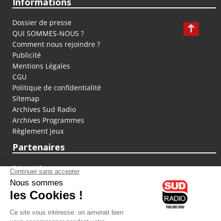
Informations
Dossier de presse
QUI SOMMES-NOUS ?
Comment nous rejoindre ?
Publicité
Mentions Légales
CGU
Politique de confidentialité
Sitemap
Archives Sud Radio
Archives Programmes
Règlement jeux
Partenaires
fiducial.fr
lyoncapitale.fr
olympique-et-lyonnais.com
L'application Iphone / Android