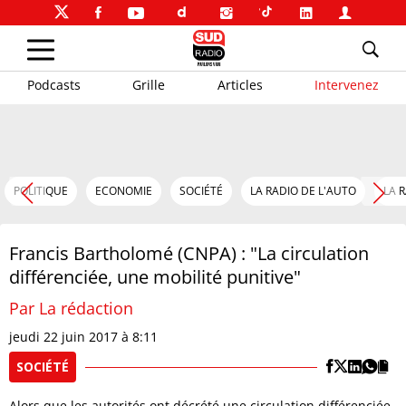
Podcasts
Grille
Articles
Intervenez
POLITIQUE
ECONOMIE
SOCIÉTÉ
LA RADIO DE L'AUTO
LA 
Francis Bartholomé (CNPA) : "La circulation
différenciée, une mobilité punitive"
Par La rédaction
jeudi 22 juin 2017 à 8:11
SOCIÉTÉ
Alors que les autorités ont décrété une circulation différenciée