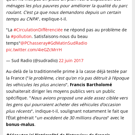
ménages les plus pauvres pour améliorer la qualité du parc
roulant. C’est ça que nous demandons depuis un certain
temps au CNPA
", explique-t-il.
"La
#CirculationDifférenciée
ne répond pas au problème de
la
#pollution
. Satisfaisons-nous du beau
temps"
@PChasseray
#GdMatinSudRadio
pic.twitter.com/4ieGZcMrrH
— Sud Radio (@sudradio)
22 juin 2017
Au-delà de la traditionnelle prime à la casse déjà testée par
la France ("
le problème, c’est qu’on n’a pas détruit à l’époque
les véhicules les plus anciens
",
Francis Bartholomé
souhaiterait diriger les moyens publics vers un public
spécifique. "
Nous avions proposé une aide assez ciblée vers
les gens qui pourraient acheter des véhicules d’occasion
plus récents
", indique-t-il, soulignant notamment le fait que
l’État générait "
un excédent de 30 millions d’euros
" avec le
bonus-malus
.