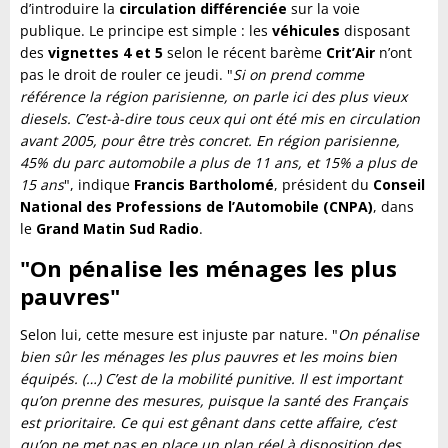
d’introduire la
circulation différenciée
sur la voie
publique. Le principe est simple : les
véhicules
disposant
des
vignettes 4 et 5
selon le récent barème
Crit’Air
n’ont
pas le droit de rouler ce jeudi. "
Si on prend comme
référence la région parisienne, on parle ici des plus vieux
diesels. C’est-à-dire tous ceux qui ont été mis en circulation
avant 2005, pour être très concret. En région parisienne,
45% du parc automobile a plus de 11 ans, et 15% a plus de
15 ans
", indique
Francis Bartholomé
, président du
Conseil
National des Professions de l’Automobile (CNPA)
, dans
le
Grand Matin Sud Radio
.
"On pénalise les ménages les plus
pauvres"
Selon lui, cette mesure est injuste par nature. "
On pénalise
bien sûr les ménages les plus pauvres et les moins bien
équipés. (…) C’est de la mobilité punitive. Il est important
qu’on prenne des mesures, puisque la santé des Français
est prioritaire. Ce qui est gênant dans cette affaire, c’est
qu’on ne met pas en place un plan réel à disposition des