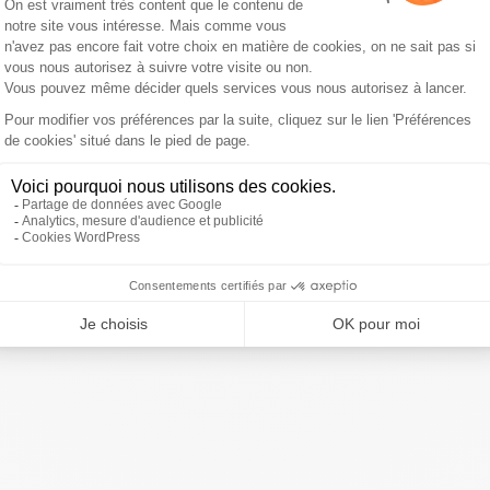
écologiste Rémi Fraisse, mort sur le site du barrage de
fensive lancée lors d'affrontements entre les
és attendent un millier de personnes à partir de 14 heures.
. Le premier se tiendra à 11 heures et sera organisé par
nisations syndicales comme FSU, Solidaires. Le second
e de la "journée internationale de lutte contre les
 n’a pas été enregistré en préfecture.
ivre Sud Radio