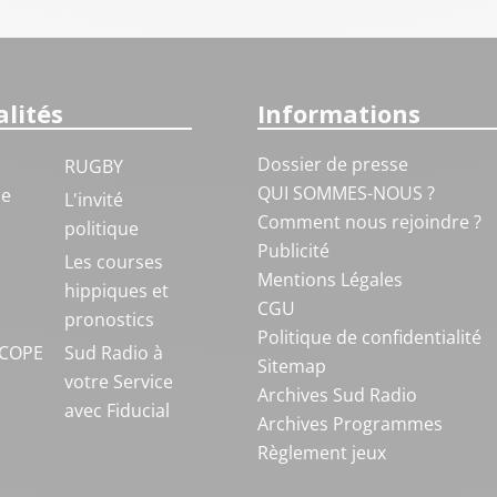
lités
Informations
Dossier de presse
RUGBY
QUI SOMMES-NOUS ?
ue
L'invité
Comment nous rejoindre ?
politique
Publicité
S
Les courses
Mentions Légales
hippiques et
CGU
pronostics
Politique de confidentialité
COPE
Sud Radio à
Sitemap
votre Service
Archives Sud Radio
avec Fiducial
Archives Programmes
Règlement jeux