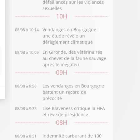
défaillances sur les violences
sexuelles
10H
Vendanges en Bourgogne :
08/08 à 10:14
une étude révèle un
dérèglement climatique
En Gironde, des vétérinaires
08/08 à 10:09
au chevet de la faune sauvage
après le mégafeu
09H
Les vendanges en Bourgogne
08/08 à 9:58
battent un record de
précocité
Lise Klaveness critique la FIFA
08/08 à 9:35
et rêve de présidence
08H
Indemnité carburant de 100
08/08 à 8:51