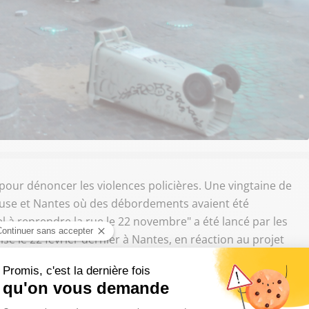
our dénoncer les violences policières. Une vingtaine de
louse et Nantes où des débordements avaient été
l à reprendre la rue le 22 novembre" a été lancé par les
isé le 22 février dernier à Nantes, en réaction au projet
 Nantes