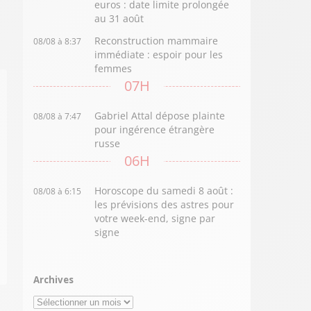
euros : date limite prolongée
au 31 août
Reconstruction mammaire
08/08 à 8:37
immédiate : espoir pour les
femmes
07H
Gabriel Attal dépose plainte
08/08 à 7:47
pour ingérence étrangère
russe
06H
Horoscope du samedi 8 août :
08/08 à 6:15
les prévisions des astres pour
votre week-end, signe par
signe
Archives
Archives