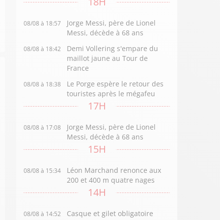
18H
Jorge Messi, père de Lionel
08/08 à 18:57
Messi, décède à 68 ans
Demi Vollering s'empare du
08/08 à 18:42
maillot jaune au Tour de
France
Le Porge espère le retour des
08/08 à 18:38
touristes après le mégafeu
17H
Jorge Messi, père de Lionel
08/08 à 17:08
Messi, décède à 68 ans
15H
Léon Marchand renonce aux
08/08 à 15:34
200 et 400 m quatre nages
14H
Casque et gilet obligatoire
08/08 à 14:52