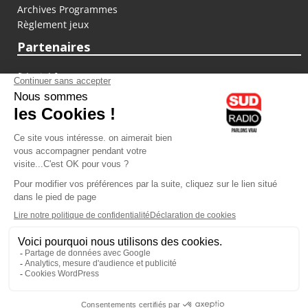
Archives Programmes
Règlement jeux
Partenaires
fiducial.fr
lyoncapitale.fr
olympique-et-lyonnais.com
L'application Iphone / Android
Téléchargez l'application
Les cookies
Gestion des cookies
Crédit photos : ©Sud Radio / Pierre Olivier