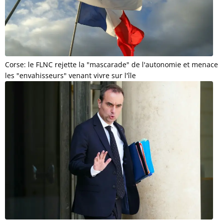
Corse: le FLNC rejette la "mascarade" de l'autonomie et menace
les "envahisseurs" venant vivre sur l'île