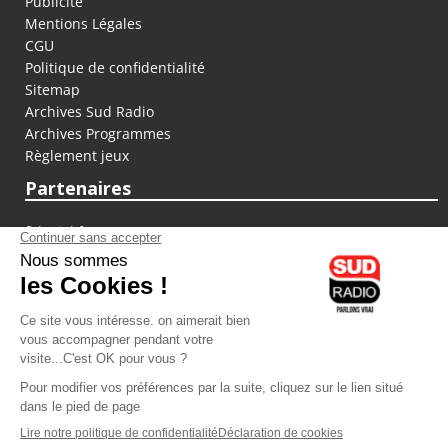
Publicité
Mentions Légales
CGU
Politique de confidentialité
Sitemap
Archives Sud Radio
Archives Programmes
Règlement jeux
Partenaires
fiducial.fr
lyoncapitale.fr
olympique-et-lyonnais.com
L'application Iphone / Android
Téléchargez l'application
Les cookies