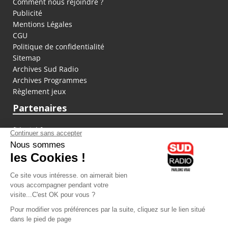
Comment nous rejoindre ?
Publicité
Mentions Légales
CGU
Politique de confidentialité
Sitemap
Archives Sud Radio
Archives Programmes
Règlement jeux
Partenaires
fiducial.fr
lyoncapitale.fr
olympique-et-lyonnais.com
L'application Iphone / Android
Téléchargez l'application
Les cookies