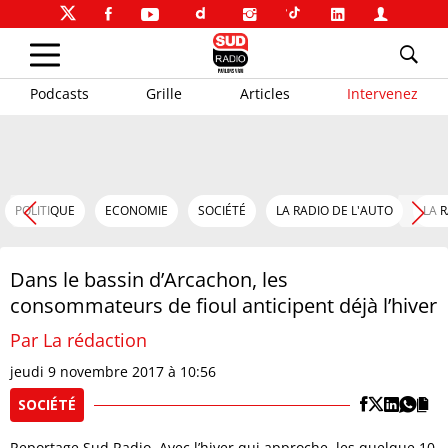
Podcasts
Grille
Articles
Intervenez
POLITIQUE
ECONOMIE
SOCIÉTÉ
LA RADIO DE L'AUTO
LA 
Dans le bassin d’Arcachon, les
consommateurs de fioul anticipent déjà l’hiver
Par La rédaction
jeudi 9 novembre 2017 à 10:56
SOCIÉTÉ
Reportage Sud Radio. Avec l’hiver qui approche, les quelque 10