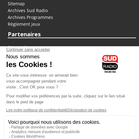
Sitemap
Archives Sud Radio
Archives Programmes
Règlement jeux
Partenaires
fiducial.fr
lyoncapitale.fr
olympique-et-lyonnais.com
L'application Iphone / Android
Téléchargez l'application
Les cookies
Gestion des cookies
Crédit photos : ©Sud Radio / Pierre Olivier