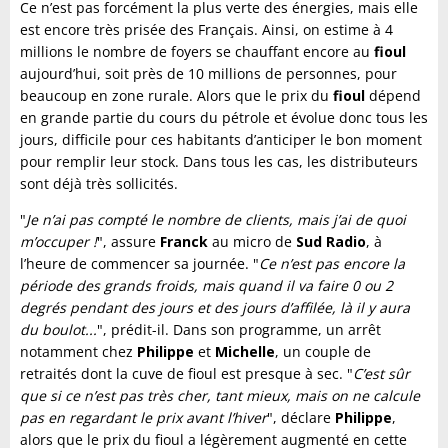
Ce n’est pas forcément la plus verte des énergies, mais elle
est encore très prisée des Français. Ainsi, on estime à 4
millions le nombre de foyers se chauffant encore au
fioul
aujourd’hui, soit près de 10 millions de personnes, pour
beaucoup en zone rurale. Alors que le prix du
fioul
dépend
en grande partie du cours du pétrole et évolue donc tous les
jours, difficile pour ces habitants d’anticiper le bon moment
pour remplir leur stock. Dans tous les cas, les distributeurs
sont déjà très sollicités.
"
Je n’ai pas compté le nombre de clients, mais j’ai de quoi
m’occuper !
", assure
Franck
au micro de
Sud Radio
, à
l’heure de commencer sa journée. "
Ce n’est pas encore la
période des grands froids, mais quand il va faire 0 ou 2
degrés pendant des jours et des jours d’affilée, là il y aura
du boulot...
", prédit-il. Dans son programme, un arrêt
notamment chez
Philippe
et
Michelle
, un couple de
retraités dont la cuve de fioul est presque à sec. "
C’est sûr
que si ce n’est pas très cher, tant mieux, mais on ne calcule
pas en regardant le prix avant l’hiver
", déclare
Philippe
,
alors que le prix du fioul a légèrement augmenté en cette