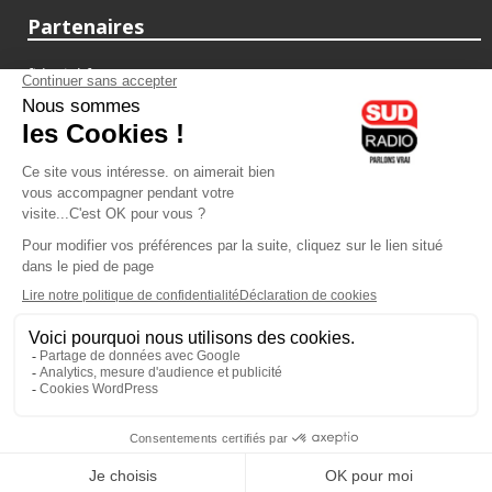
Partenaires
fiducial.fr
lyoncapitale.fr
olympique-et-lyonnais.com
L'application Iphone / Android
Téléchargez l'application
Les cookies
Gestion des cookies
Crédit photos : ©Sud Radio / Pierre Olivier
06H00
-
07H00
07H00 - 10H00
Laurence Péraud
Laurence Péraud
Le meilleur de Sud Radio
Le Grand Matin Week-end