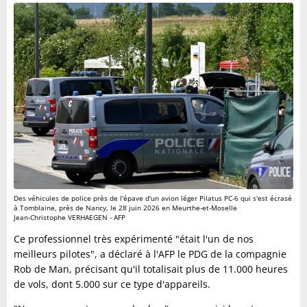
Des véhicules de police près de l'épave d'un avion léger Pilatus PC-6 qui s'est écrasé
à Tomblaine, près de Nancy, le 28 juin 2026 en Meurthe-et-Moselle
Jean-Christophe VERHAEGEN - AFP
Ce professionnel très expérimenté "était l'un de nos
meilleurs pilotes", a déclaré à l'AFP le PDG de la compagnie
Rob de Man, précisant qu'il totalisait plus de 11.000 heures
de vols, dont 5.000 sur ce type d'appareils.