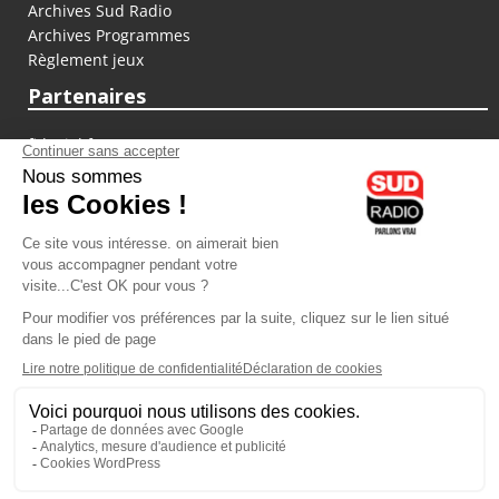
Archives Sud Radio
Archives Programmes
Règlement jeux
Partenaires
fiducial.fr
lyoncapitale.fr
olympique-et-lyonnais.com
L'application Iphone / Android
Téléchargez l'application
Les cookies
Gestion des cookies
Crédit photos : ©Sud Radio / Pierre Olivier