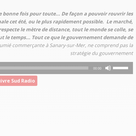
 bonne fois pour toute... De façon a pouvoir rouvrir les
ale cet été, ou le plus rapidement possible. Le marché,
pecte le mètre de distance, tout le monde se colle, se
tout le temps... Tout ce que le gouvernement demande de
 Lumié commerçante à Sanary-sur-Mer, ne comprend pas la
stratégie du gouvernement
Utilisez
00:00
les
ivre Sud Radio
flèches
haut/bas
pour
augmenter
ou
diminuer
le