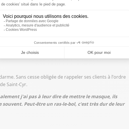
 mais ils ne sont pas les seuls. Dans le Var, le taux
us de 300). Et pour l’instant, pas question de nouvelles
 la stratégie du gouvernement, d’autant qu’il y a un
taires.
Radio de Lionel Maillet
Utilisez
00:00
les
flèches
haut/bas
arme. Sans cesse obligée de rappeler ses clients à l’ordre
pour
de Saint-Cyr.
augmenter
ou
ement j'ai pas à leur dire de mettre le masque, ils
diminuer
re souvent. Peut-être un ras-le-bol, c'est très dur de leur
le
volume.