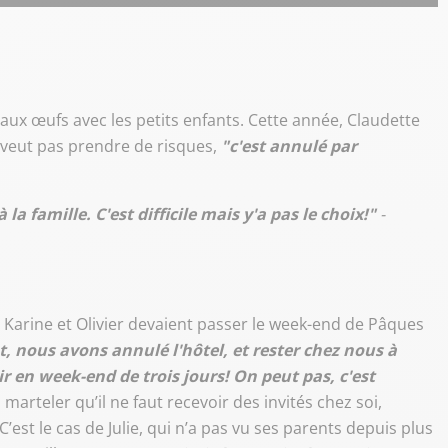
les
flèches
haut/bas
pour
augmenter
aux œufs avec les petits enfants. Cette année, Claudette
ou
e veut pas prendre de risques,
"c'est annulé par
diminuer
le
la famille. C'est difficile mais y'a pas le choix!"
-
volume.
 Karine et Olivier devaient passer le week-end de Pâques
t, nous avons annulé l'hôtel, et rester chez nous à
ir en week-end de trois jours! On peut pas, c'est
arteler qu’il ne faut recevoir des invités chez soi,
’est le cas de Julie, qui n’a pas vu ses parents depuis plus