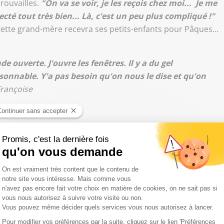
trouvailles.
"On va se voir, je les reçois chez moi... Je me
ecté tout très bien... Là, c'est un peu plus compliqué !"
ette grand-mère recevra ses petits-enfants pour Pâques…
 ouverte. J'ouvre les fenêtres. Il y a du gel
sonnable. Y'a pas besoin qu'on nous le dise et qu'on
Françoise
ront maintenues dans le respect des jauges imposées.
atent un relâchement
re reconfinés. Ils dépassent largement le seuil d’alerte