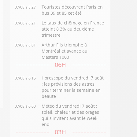
Touristes découvrent Paris en
07/08 à 8:27
bus 39 et 85 cet été
Le taux de chômage en France
07/08 à 8:21
atteint 8,3% au deuxième
trimestre
Arthur Fils triomphe à
07/08 à 8:01
Montréal et avance au
Masters 1000
06H
Horoscope du vendredi 7 août
07/08 à 6:15
: les prévisions des astres
pour terminer la semaine en
beauté
Météo du vendredi 7 août :
07/08 à 6:00
soleil, chaleur et des orages
qui s'invitent avant le week-
end
03H