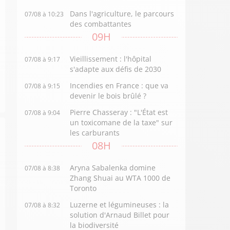
Dans l'agriculture, le parcours
07/08 à 10:23
des combattantes
09H
Vieillissement : l'hôpital
07/08 à 9:17
s'adapte aux défis de 2030
Incendies en France : que va
07/08 à 9:15
devenir le bois brûlé ?
Pierre Chasseray : "L'État est
07/08 à 9:04
un toxicomane de la taxe" sur
les carburants
08H
Aryna Sabalenka domine
07/08 à 8:38
Zhang Shuai au WTA 1000 de
Toronto
Luzerne et légumineuses : la
07/08 à 8:32
solution d'Arnaud Billet pour
la biodiversité