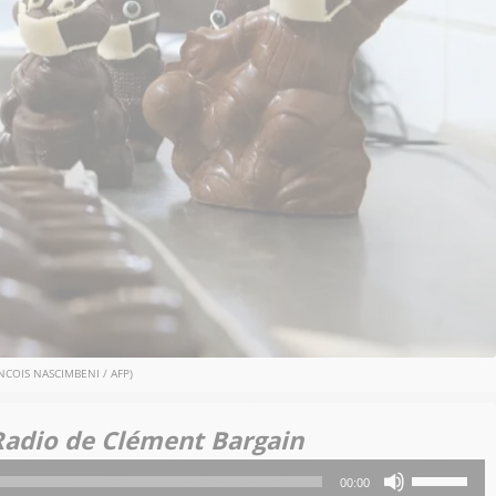
NCOIS NASCIMBENI / AFP)
Radio de Clément Bargain
Utilisez
00:00