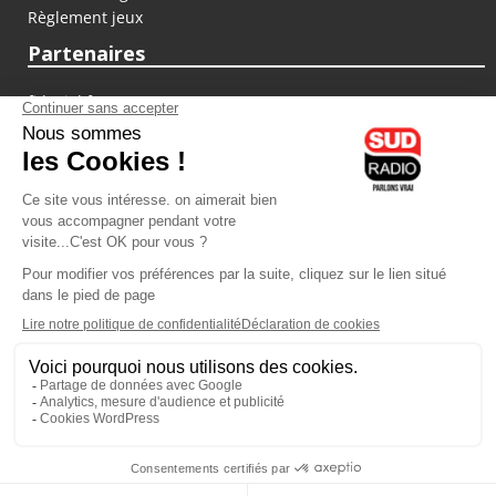
Règlement jeux
Partenaires
fiducial.fr
lyoncapitale.fr
olympique-et-lyonnais.com
L'application Iphone / Android
Téléchargez l'application
Les cookies
Gestion des cookies
Crédit photos : ©Sud Radio / Pierre Olivier
21H00
-
22H00
22H00 - 00H00