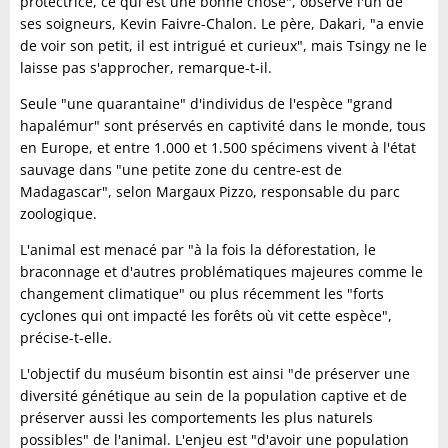
protectrice, ce qui est une bonne chose", observe l'un de
ses soigneurs, Kevin Faivre-Chalon. Le père, Dakari, "a envie
de voir son petit, il est intrigué et curieux", mais Tsingy ne le
laisse pas s'approcher, remarque-t-il.
Seule "une quarantaine" d'individus de l'espèce "grand
hapalémur" sont préservés en captivité dans le monde, tous
en Europe, et entre 1.000 et 1.500 spécimens vivent à l'état
sauvage dans "une petite zone du centre-est de
Madagascar", selon Margaux Pizzo, responsable du parc
zoologique.
L'animal est menacé par "à la fois la déforestation, le
braconnage et d'autres problématiques majeures comme le
changement climatique" ou plus récemment les "forts
cyclones qui ont impacté les forêts où vit cette espèce",
précise-t-elle.
L'objectif du muséum bisontin est ainsi "de préserver une
diversité génétique au sein de la population captive et de
préserver aussi les comportements les plus naturels
possibles" de l'animal. L'enjeu est "d'avoir une population