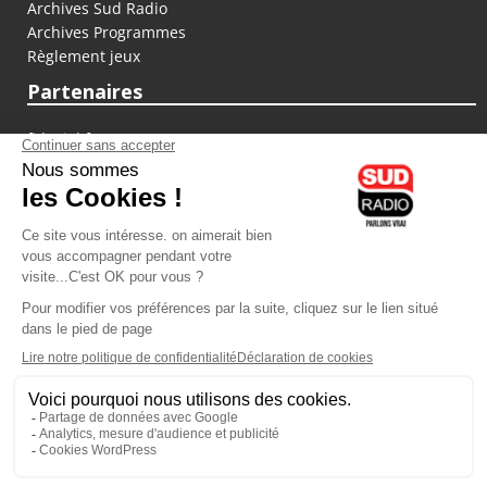
Archives Sud Radio
Archives Programmes
Règlement jeux
Partenaires
fiducial.fr
lyoncapitale.fr
olympique-et-lyonnais.com
L'application Iphone / Android
Téléchargez l'application
Les cookies
Gestion des cookies
Crédit photos : ©Sud Radio / Pierre Olivier