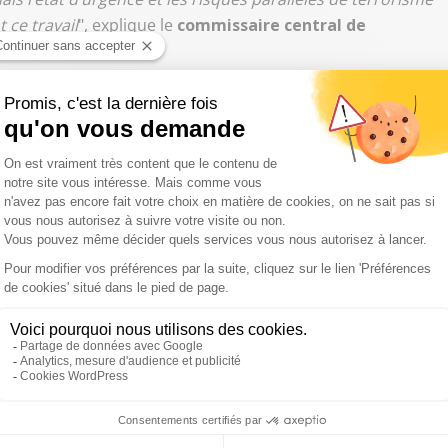
t ce travail
", explique le
commissaire central de
ctifs de la
police municipale
, comme le confirme
sécurité. "
La police municipale est très engagée, avec
ées sur ce littoral en relation avec les commissariats. Une
ue-t-elle.
e tout le monde, la cinquantaine d’interventions de l’été
aires de vols ou de bagarres.
 Stéphane Burgatt à Marseille, diffusé dans le Grand
 Maure, délégué Alliance Police Nationale