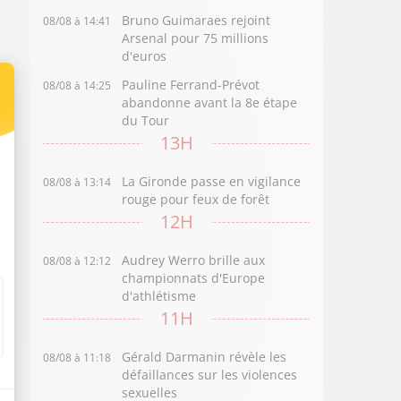
Bruno Guimaraes rejoint
08/08 à 14:41
Arsenal pour 75 millions
d'euros
Pauline Ferrand-Prévot
08/08 à 14:25
abandonne avant la 8e étape
du Tour
13H
La Gironde passe en vigilance
08/08 à 13:14
rouge pour feux de forêt
12H
Audrey Werro brille aux
08/08 à 12:12
championnats d'Europe
d'athlétisme
11H
Gérald Darmanin révèle les
08/08 à 11:18
défaillances sur les violences
sexuelles