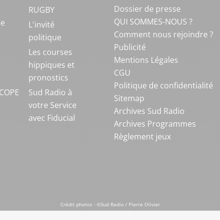
Dossier de presse
RUGBY
QUI SOMMES-NOUS ?
ue
L'invité
Comment nous rejoindre ?
politique
Publicité
S
Les courses
Mentions Légales
hippiques et
CGU
pronostics
Politique de confidentialité
COPE
Sud Radio à
Sitemap
votre Service
Archives Sud Radio
avec Fiducial
Archives Programmes
Règlement jeux
Crédit photos : ©Sud Radio / Pierre Olivier