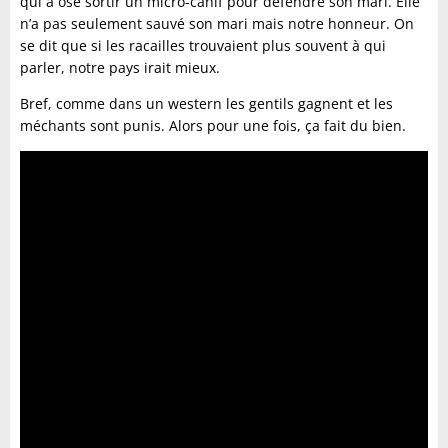
qui a osé sortir un micro-canif pour défendre son mari. Elle
n’a pas seulement sauvé son mari mais notre honneur. On
se dit que si les racailles trouvaient plus souvent à qui
parler, notre pays irait mieux.
Bref, comme dans un western les gentils gagnent et les
méchants sont punis. Alors pour une fois, ça fait du bien.