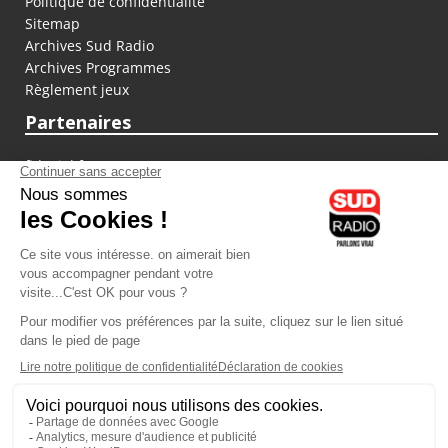
Politique de confidentialité
Sitemap
Archives Sud Radio
Archives Programmes
Règlement jeux
Partenaires
fiducial.fr
lyoncapitale.fr
olympique-et-lyonnais.com
L'application Iphone / Android
Téléchargez l'application
Les cookies
Gestion des cookies