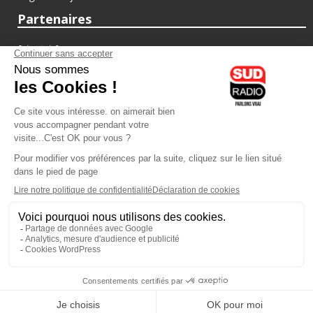
Partenaires
fiducial.fr
lyoncapitale.fr
olympique-et-lyonnais.com
L'application Iphone / Android
Téléchargez l'application
Les cookies
Gestion des cookies
Crédit photos : ©Sud Radio / Pierre Olivier
22H00
-
00H00
23H00 - 00H00
Brigitte Lahaie
Animateur
Brigitte Lahaie Sud Radio
Vous écoutez Sud Radio