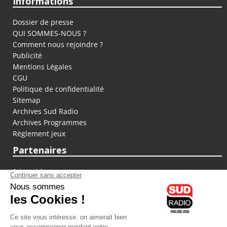
Informations
Dossier de presse
QUI SOMMES-NOUS ?
Comment nous rejoindre ?
Publicité
Mentions Légales
CGU
Politique de confidentialité
Sitemap
Archives Sud Radio
Archives Programmes
Règlement jeux
Partenaires
fiducial.fr
lyoncapitale.fr
olympique-et-lyonnais.com
L'application Iphone / Android