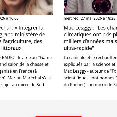
026 à 16:00
mercredi 27 mai 2026 à 18:28
hal : « Intégrer la
Mac Lesggy : "Les ch
grand ministère de
climatiques ont pris p
e l'agriculture, des
milliers d’années mais 
 littoraux"
ultra-rapide"
RADIO - Invitée au ''Game
La canicule et le réchauff
grand salon de la chasse et
expliqués par la science et
ganisé en France (à
Mac Lesggy - auteur de "Tou
n), Marion Maréchal s'est
scientifiques sont bonnes à
 sujet au micro de Sud
du Rocher) - au micro de S