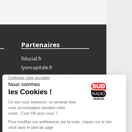
Partenaires
fiducial.fr
lyoncapitale.fr
olympique-et-lyonnais.com
L'application Iphone
/ Android
Téléchargez l'application