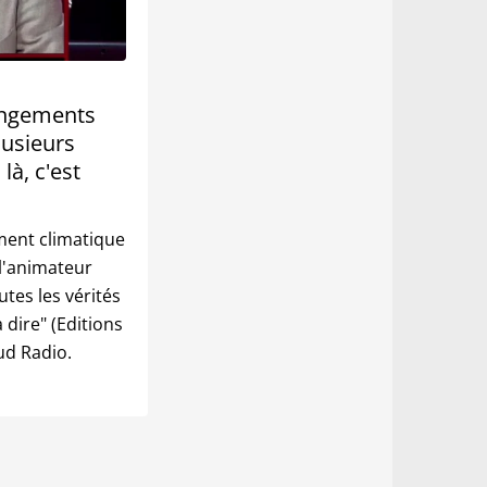
angements
lusieurs
là, c'est
ement climatique
 l'animateur
tes les vérités
 dire" (Editions
ud Radio.