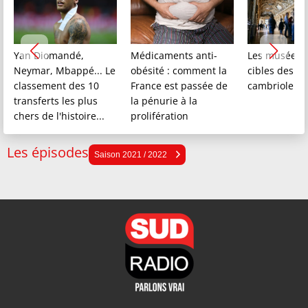
Yan Diomandé,
Médicaments anti-
Les musées, 
Neymar, Mbappé... Le
obésité : comment la
cibles des
classement des 10
France est passée de
cambrioleur
transferts les plus
la pénurie à la
chers de l'histoire...
prolifération
Les épisodes
Saison 2025 / 2026
Saison 2021 / 2022
Saison 2024 / 2025
Saison 2023 / 2024
Saison 2022 / 2023
Saison 2021 / 2022