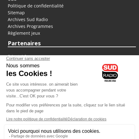
Politique de confidentialité
Sitemap
Archives Sud Radio
Archives Programmes
Règlement jeux
Partenaires
fiducial.fr
lyoncapitale.fr
olympique-et-lyonnais.com
L'application Iphone / Android
Téléchargez l'application
Les cookies
Gestion des cookies